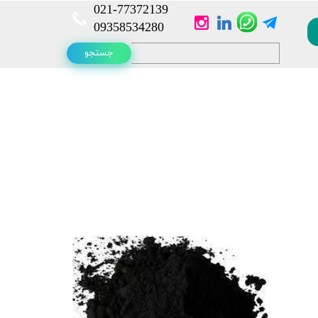
021-
77372139​​​​​​​
​​​​​​​09358534280
جستجو