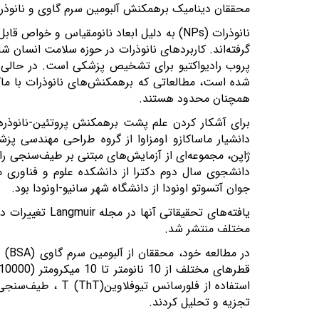
محققان دینامیک برهمکنش آلبومین سرم گاوی و نانوذر
نانوذرات
(NPs)
به دلیل ابعاد نانومقیاس و خواص قابل 
گرفته‌اند. کاربردهای نانوذرات در حوزه سلامت انسان ش
پروب رادیواکتیو برای تشخیص پزشکی است. در حالی 
شده است، مطالعاتی که برهمکنش‌های نانوذرات با ماکرو
همچنان محدود هستند.
برای آشکار کردن علم پشت برهمکنش پروتئین-نانوذره
دانشیار ماساکازو اومزاوا از گروه طراحی مهندسی پز
ژاپن، مجموعه‌ای از آزمایش‌های مبتنی بر طیف‌سنجی را 
دانشجوی سال دوم دکترا از دانشکده علوم و فناوری مو
جوان آتسوتو اونودا از دانشگاه شهر سانیو-اونودا بود
.
یافته‌های تحقیقاتی آنها در مجله
Langmuir
تغییرات در
مختلف منتشر شد.
در مطالعه خود، محققان از آلبومین سرم گاوی
(BSA)
ب
استفاده از فلورسانس تیوفلاوین
T (ThT)
، طیف‌سنجی 
تجزیه و تحلیل کردند.