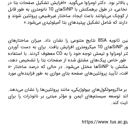
الاتر بود. دکتر اومزاوا می‌گوید: «افزایش تشکیل صفحات بتا در
ی نخاعی، در طول برهمکنش با
SiNP
های 10 نانومتری به طور قابل
 کوچک می‌توانند باعث ایجاد ساختار غیرطبیعی پروتئین شوند و
ا دارند که شامل تشکیل پپتیدهای بتا آمیلوئیدی می‌شود.»
ین ثانویه
BSA
نتایج متنوعی را نشان داد. میزان ساختارهای
ور
SiNP
های 10 میکرومتری افزایش یافت. برای به دست آوردن
تر اومزاوا و تیمش توجه خود را به
CD
معطوف کردند. با استفاده
به طور خاص پیک‌های مشتق شده از صفحات بتا را تشخیص دهد،
همکنش با
SiNP
ها مختل می‌شود. در حالی که درصد ساختار
α-
ت، تأیید پروتئین‌های صفحه بتای موازی به طور فزاینده‌ای مورد
ر ماکرومولکول‌های بیولوژیکی، مانند پروتئین‌ها را نشان می‌دهد.
ند توسعه سیستم‌های ایمن و مؤثر مبتنی بر نانوذرات را برای
یت کند.
https://www.tus.ac.j