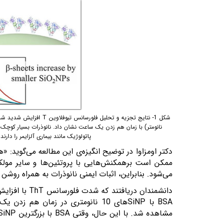
شکل 1- نتایج تجزیه و تحلیل فلورسانس تیوفلاوین
T
افزایش شدید شد
نانومتر) با زمان هم زدن یک ساعت نشان داد. نانوذرات بسیار کوچک م
پاتولوژیک مانند بیماری آلزایمر را دارند.
دکتر اومزاوا در توضیح انگیزه‌ی این مطالعه می‌گوید: «
ممکن است برهمکنش‌هایی با پروتئین‌ها و سایر مولکو
می‌شود. بنابراین، اثبات ایمنی نانوذرات به همراه روشن
دانشمندان دریافتند که شدت فلورسانس
ThT
با افزایش
BSA
با
SiNP
های 10 نانومتری در زمان هم زدن یک ساعت مخلوط شد، افزایش شدیدی در شدت فلورسانس
مشاهده شد. با این حال، وقتی
BSA
با بزرگترین
SiNP