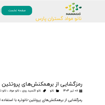
۰
صفحه نخست
نانو مواد گستران پارس
رمزگشایی از برهمکنش‌های پروتئین - ن
۰۸ تیر ۱۴۰۴
نانو
نانو اکسید روی
،
نانو مواد
،
نانو ذ
رمزگشایی از برهمکنش‌های پروتئین-نانوذره با استفاده ا