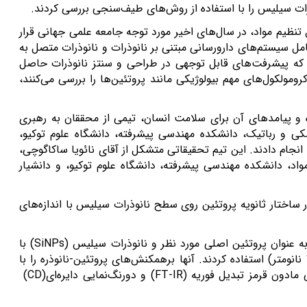
ات سیلیس را با استفاده از روش‌های طیف‌سنجی بررسی کردند.
تنظیم مواد، در سال‌های اخیر مورد توجه جامعه علمی جهانی قرار
امل سیستم‌های دارورسانی مبتنی بر نانوذرات و نانوذرات متصل به
که پیشرفت‌های قابل توجهی در طراحی و سنتز نانوذرات حاصل
مولکول‌های مهم بیولوژیکی مانند پروتئین‌ها را بررسی می‌کنند،
 و پیامدهای آن برای سلامت انسان، تیمی از محققان به رهبری
شکی و رباتیک، دانشکده مهندسی پیشرفته، دانشگاه علوم توکیو،
انجام دادند. این تیم تحقیقاتی متشکل از آقای نائویا ساکاگوچی،
اد، دانشکده مهندسی پیشرفته، دانشگاه علوم توکیو، و دانشیار
 ساختار ثانویه پروتئین روی سطح نانوذرات سیلیس با اندازه‌های
ه عنوان پروتئین اصلی مورد نظر و نانوذرات سیلیس
(SiNPs)
با
قطرهای مختلف از 10 نانومتر تا 10 میکرومتر (10000 نانومتر) استفاده کردند. آنها برهمکنش‌های پروتئین-نانوذره را با
مادون قرمز تبدیل فوریه
(FT-IR)
و دورنگ‌نمایی دایره‌ای
(CD)