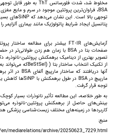
مخلوط شد، شدت فلورسانس
ThT
به طور قابل توجهی ب
BSA
، فراوان‌ترین پروتئین موجود در سرم و مایع مغز
توجهی بالا است. این نشان می‌دهد که
SiNP
های بسیار
پتانسیل ایجاد شرایط پاتولوژیک مانند بیماری آلزایمر ر
آزمایش‌های
FT-IR
بیشتر برای مطالعه ساختار پروتئ
صفحات بتا در
BSA
با زمان هم زدن طولانی‌تر در حض
تصویر بهتری از دینامیک برهمکنش پروتئین-نانوذره، دک
از تکنیک انتخاب ساختار بتا (
BeStSel)
که می‌تواند 
آنها دریافتند که ساختار مارپیچ آلفای
BSA
در اثر بر
مارپیچ در
BSA
در طول برهمکنش با
SiNP
ها کاهش یاف
توجه قرار گرفت.
به طور خلاصه، این مطالعه تأثیر نانوذرات بسیار کوچک ب
بینش‌های حاصل از برهمکنش پروتئین-نانوذره می‌توا
کاربردها در زمینه‌های مختلف زیست‌شناسی پزشکی هدا
منبع:
p/en/mediarelations/archive/20250623_7229.html