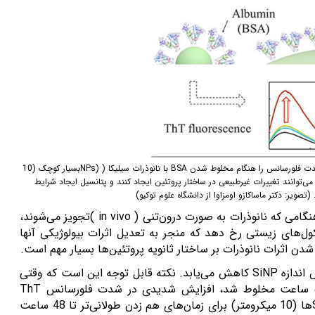
ت فلورسانس را هنگام مخلوط شدن
BSA
با نانوذرات سیلیکا (
NPs)
بسیار کوچک (10
ی‌توانند تغییرات غیرطبیعی در ساختار پروتئین ایجاد کنند و پتانسیل ایجاد شرایط
 (تصویر: دکتر ماساکازو اومزاوا از دانشگاه علوم توکیو)
هنگامی که نانوذرات به صورت درون‌تنی (
in vivo
)تجویز می‌شوند،
ل‌های زیستی رخ دهد که منجر به تعدیل اثرات بیولوژیکی آنها
 شدن اثرات نانوذرات بر ساختار ثانویه پروتئین‌ها بسیار مهم است.
 اندازه
SiNP
کاهش می‌یابد. نکته قابل توجه این است که وقتی
ThT
ها (10 میکرومتر) برای زمان‌های هم زدن طولانی‌تر تا 48 ساعت