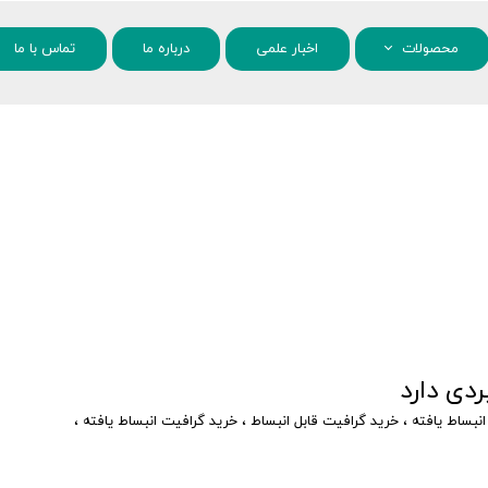
محصولات
اخبار علمی
درباره ما
تماس با ما
مواد شیمیایی
نانو مواد
دی دارد
نبساط یافته
،
خرید گرافیت قابل انبساط
،
خرید گرافیت انبساط یافته
،