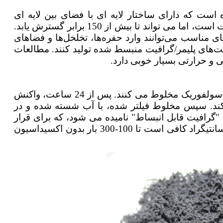
است که دارای ساختار لایه ای با فضای بین لایه ای
است. رسانایی الکتریکی این ماده مانند گرافیت است، اما می تواند تا بیش از 150 برابر گسترش یابد.
های مناسب می‌توانند وارد حفره‌ها، تخلخل‌ها و فضاهای
زیت‌های پلیمر/گرافیت منبسط شده تولید کنند. مطالعات
 و حرارتی بسیار خوبی دارد.
ابتدا گرافیت طبیعی را با اسید نیتریک و اسید سولفوریک مخلوط می کنند. پس از 24 ساعت، واکنش
کند. سپس مخلوط فیلتر شده، با آب شسته شده و در
گرافیت قابل انبساط" نامیده می شود، که برای قرار
دادن آن در یک کوره ساده با دمای 900 درجه سانتیگراد کافی است تا 100-300 بار بدون اکسیداسیون