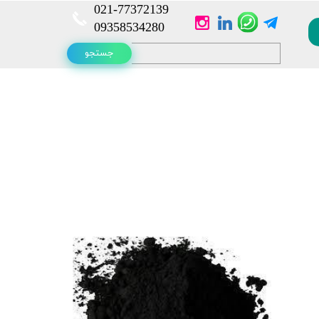
021-
77372139​​​​​​​
​​​​​​​09358534280
جستجو