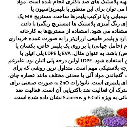
یه پلاستیک های ضد باکتری انجام شده است. مواد
می توان برای این منظور با پلیمریزاسیون یا
شیمیایی و/یا ترکیب پلیمرها ساخت. مستربچ
یک
MB
ای رنگ آمیزی پلاستیک ها (مستربچ رنگی) یا دادن
تفاده می شود. استفاده از مستربچ‌ها به کارخانه
دارد و پلیمر طبیعی ارزان‌تر را به صورت عمده خریداری
 (حامل جهانی) یا بر روی یک پلیمر خاص، یکسان یا
اص) باشد. به عنوان مثال.
یا
پلی اتیلن با
LDPE
EVA
ن استفاده شود.
اولین درجه پلی اتیلن بود. علیرغم
LDPE
ه پلاستیکی مهم است. متداول ترین روشی که برای
 گنجاندن مواد آلی یا معدنی مختلف مانند عصاره چای،
ای پلیمری است. نانوذرات
به صورت صنعتی برای
ZnO
ترک آن فعالیت ضد باکتریایی آن است. فعالیت ضد
سانی به ویژه
و
نشان داده شده است.
S.aureus
E.Coli