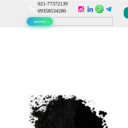
021-
77372139​​​​​​​
​​​​​​​09358534280
جستجو