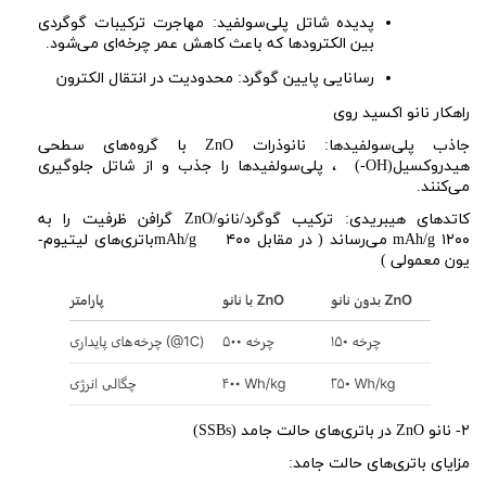
پدیده شاتل پلی‌سولفید: مهاجرت ترکیبات گوگردی
بین الکترودها که باعث کاهش عمر چرخه‌ای می‌شود.
رسانایی پایین گوگرد: محدودیت در انتقال الکترون
راهکار نانو
اکسید روی
جاذب پلی‌سولفیدها: نانوذرات
ZnO
با گروه‌های سطحی
هیدروکسیل
(-OH)
، پلی‌سولفیدها را جذب و از شاتل جلوگیری
می‌کنند.
کاتدهای هیبریدی: ترکیب گوگرد/نانو
ZnO/
گرافن ظرفیت را به
۱۲۰۰
mAh/g
می‌رساند
( در مقابل ۴۰۰
mAh/g
باتری‌های لیتیوم-
یون معمولی
)
۲-
نانو
ZnO
در باتری‌های حالت جامد
(SSBs)
مزایای باتری‌های حالت جامد: