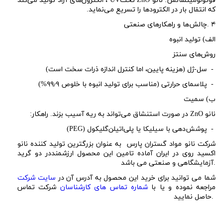
فوتولومینسانس: نانو
ZnO
تحت
UV
، الکترون‌های آزاد تولید می‌کند
که انتقال بار در الکترودها را تسریع می‌نماید.
۴
.
چالش‌ها و راهکارهای صنعتی
الف) تولید انبوه
روش‌های سنتز
-
سل-ژل (هزینه پایین، اما کنترل اندازه ذرات سخت است)
-
پلاسمای حرارتی (مناسب برای تولید انبوه با خلوص ۹۹
۹%)
٫
ب) سمیت
نانو
ZnO
در صورت استنشاق می‌تواند به ریه آسیب بزند. راهکار:
-
پوشش‌دهی با سیلیکا یا پلی‌اتیلن‌گلیکول
(PEG)
شرکت نانو مواد گستران پارس به عنوان بزرگترین تولید کننده نانو
اکسید روی در ایران آماده تامین این محصول ارزشمنددر دو گرید
آزمایشگاهی و صنعتی می باشد.
شما می توانید برای خرید این محصول به آدرس آن در
سایت شرکت
مراجعه نموده و یا با
شماره تماس های کارشناسان
شرکت تماس
حاصل نمایید.