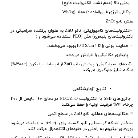
-
ایمنی بالا (عدم نشت الکترولیت مایع)
-
چگالی انرژی فوق‌العاده
(~
۵۰۰
Wh/kg).
نقش نانو
ZnO:
-
الکترولیت‌های کامپوزیتی: نانو
ZnO
به عنوان پرکننده سرامیکی در
الکترولیت‌های پلیمری
(
مثل
PEO)
استفاده می‌شود و
:
-
هدایت یونی را تا ۱
S/cm
10
بهبود می‌بخشد.
-3
-
پایداری مکانیکی را افزایش می‌دهد.
-
آندهای سیلیکونی: پوشش نانو
ZnO
از انبساط سیلیکون (~۳۰۰%)
هنگام شارژ جلوگیری می‌کند.
نتایج آزمایشگاهی
-
باتری‌های
SSB
با الکترولیت
PEO/ZnO
در دمای ۶۰
°
C
پس از ۲۰۰
چرخه، ۹۲% ظرفیت اولیه را حفظ می‌کنند.
۳
.
مکانیسم‌های عملکرد نانو
ZnO
در سطح اتمی
ساختار
:
شبکه کریستالی
نانو اکسید روی
(
wurtzite
) باعث می‌شود
یون‌های لیتیوم به راحتی در حفره‌های اکتاهدرال حرکت کنند.