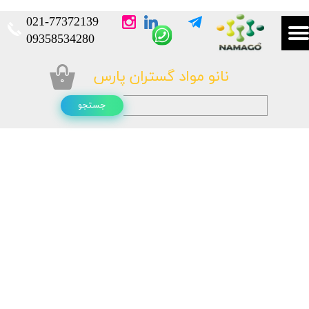
021-
77372139​​​​​​​
​​​​​​​09358534280
نانو مواد گستران پارس
۰
جستجو