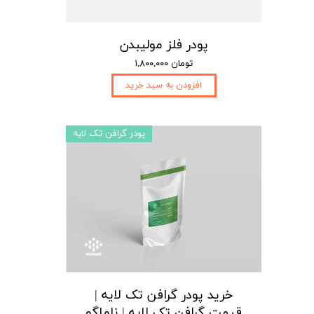
پودر فلز مولیبدن
۱,۸۰۰,۰۰۰ تومان
افزودن به سبد خرید
پودر گرافن تک لایه
خرید پودر گرافن تک لایه |
قیمت گرافن تک لایه | ناماگو