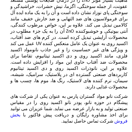
ماهیت بسیار موثر
را در درمان ضایعات پوستی مستعد
ZnO
عفونت، از جمله سوختگی، اگزما، نیش حشرات، خراشیدگی و
سوختگی پای نوزاد نشان داده است و آن را به یک ماده ایده آل
برای فرمولاسیون های ضد التهابی و ضد خارش خفیف مانند
کالامین تبدیل می کند. علاوه بر این، خواص مرطوب کنندگی،
آنتی بیوتیکی و خوشبوکننده
آن را به یک جزء مطلوب در
ZnO
محصولات آرایشی تبدیل کرده است. در کرم های ضد آفتاب،
اکسید روی به عنوان یک عامل منعکس کننده
عمل می کند
UV
و ویژگی های غیر حساسیت زا و غیر جاذب نانومواد اکسید
فلزی، مانند اکسید روی و دی اکسید تیتانیوم، تقاضا برای
محصولات ضد آفتاب حاوی این مواد را افزایش داده است.
علاوه بر این، نانوذرات اکسید روی و دی اکسید تیتانیوم
کاربردهای صنعتی گسترده ای در پلاستیک، سرامیک، شیشه،
سیمان، نرم کننده های لاستیک، رنگ ها، موم ها، چسب ها و
محصولات غذایی دارند.
شرکت نانو مواد گستران پارس به عنوان یکی از شرکت های
پیشگام در حوزه نانو، پودر نانو اکسید روی را در مقیاس
صنعتی تولید و به بازار عرضه می نماید. شما عزیزان می توانید
برای اخذ مشاوره رایگان و دریافت پیش فاکتور با
بخش
فروش
شرکت تماس حاصل نمایید.