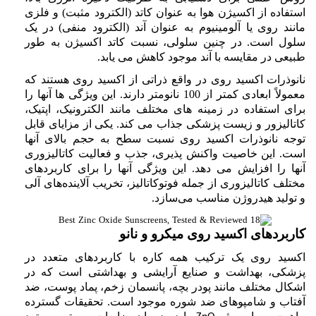
استفاده از اکسیژن هوا به عنوان کاتد (الکترود مثبت) و فلزی
مانند روی یا آلومینیوم به عنوان آند (الکترود منفی) در یک
سلول است. در چنین سلولی، نسبت کاتد اکسیژن به طور
طبیعی در مقایسه با آند موجود کاهش می یابد.
نانوذرات
اکسید روی در واقع
ذراتی از اکسید روی
هستند که
معمولاً ابعادی کمتر از 100 نانومتر دارند. این ویژگی ها آنها را
برای استفاده در زمینه های مختلف مانند الکترونیک، اپتیک،
کاتالیزور و زیست پزشکی جذاب می کند. یکی از مزایای قابل
توجه نانوذرات
اکسید روی
نسبت سطح به حجم بالای آنها
است. این خاصیت واکنش پذیری، جذب و فعالیت کاتالیزوری
آنها را افزایش می دهد. این ویژگی آنها را برای کاربردهای
مختلف کاتالیزوری از جمله فوتوکاتالیز، تخریب آلاینده‌های آلی
و تولید هیدروژن مناسب می‌سازد.
کاربردهای اکسید روی میکرو و نانو
اکسید روی یک ترکیب همه کاره با کاربردهای متعدد در
پزشکی، بهداشت و صنایع آرایشی و بهداشتی است که در
اشکال مختلف مانند پودر بچه، پانسمان زخم، پماد پوست، ضد
آفتاب و شامپوهای ضد شوره موجود است. تحقیقات گسترده