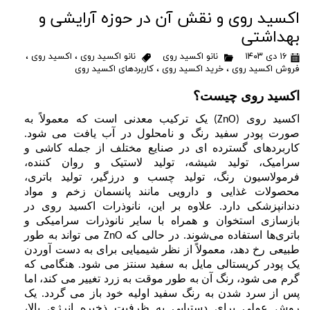
اکسید روی و نقش آن در حوزه آرایشی و
بهداشتی
۱۶ دی ۱۴۰۳
نانو اکسید روی
نانو اکسید روی
،
اکسید روی
،
فروش اکسید روی
،
خرید اکسید روی
،
کاربردهای اکسید روی
اکسید روی چیست؟
ا
کسید روی
یک ترکیب معدنی است که معمولاً به
(ZnO)
صورت پودر سفید رنگ و نامحلول در آب یافت می شود.
کاربردهای گسترده ای در صنایع مختلف از جمله کاشی و
سرامیک، تولید شیشه، تولید لاستیک و روان کننده،
فرمولاسیون رنگ، تولید چسب و درزگیر، تولید باتری،
محصولات غذایی و دارویی مانند پانسمان زخم و مواد
دندانپزشکی دارد. علاوه بر این، نانوذرات اکسید روی در
بازسازی استخوان و همراه با سایر نانوذرات سرامیکی و
باتری‌ها استفاده می‌شوند. در حالی که
می تواند به طور
ZnO
طبیعی رخ دهد، معمولاً از نظر شیمیایی برای به دست آوردن
یک پودر کریستالی مایل به سفید سنتز می شود. هنگامی که
گرم می شود، رنگ آن به طور موقت به زرد تغییر می کند، اما
پس از سرد شدن به رنگ سفید اولیه خود باز می گردد. یک
روش عملی برای دستیابی به ظرفیت ذخیره انرژی بالا،