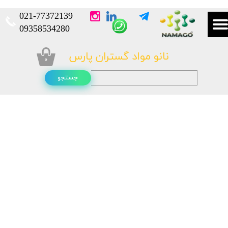
021-
77372139​​​​​​​
​​​​​​​09358534280
نانو مواد گستران پارس
۰
جستجو