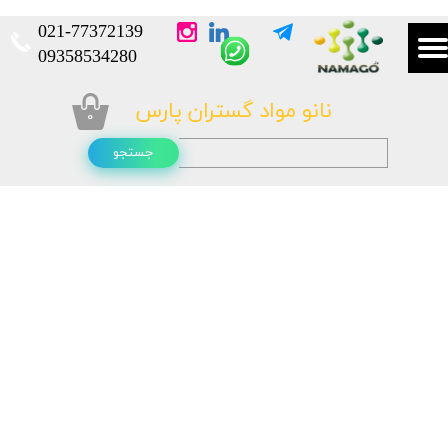
021-
77372139​​​​​​​
​​​​​​​09358534280
نانو مواد گستران پارس
۰
جستجو