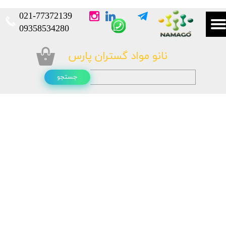
021-
77372139​​​​​​​
​​​​​​​09358534280
نانو مواد گستران پارس
۰
جستجو