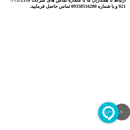
ارتباط با همکاران ما با شماره تماس های شرکت 77372139-
021 و یا شماره 09358534280 تماس حاصل فرمایید.
>