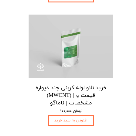
خرید نانو لوله کربنی چند دیواره
(MWCNT) | قیمت و
مشخصات | ناماگو
۹۰۰,۰۰۰ تومان
افزودن به سبد خرید