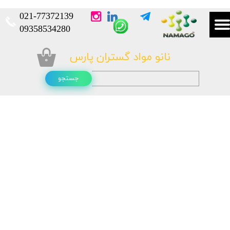
021-
77372139​​​​​​​
​​​​​​​09358534280
نانو مواد گستران پارس
۰
جستجو