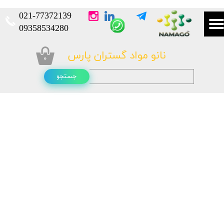
021-
77372139​​​​​​​
​​​​​​​09358534280
نانو مواد گستران پارس
۰
جستجو