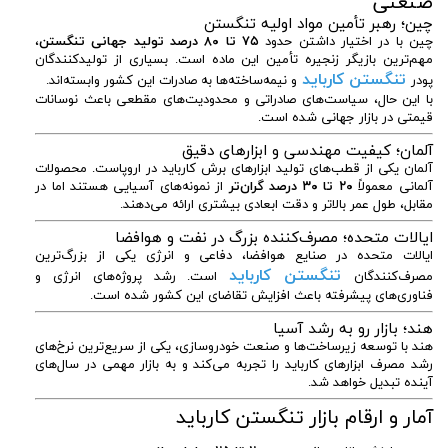
صنعتی
چین؛ رهبر تأمین مواد اولیه تنگستن
چین
با در اختیار داشتن حدود
۷۵ تا ۸۰ درصد تولید جهانی تنگستن
،
مهم‌ترین بازیگر زنجیره تأمین این ماده است. بسیاری از تولیدکنندگان
تنگستن کارباید
پودر
و نیمه‌ساخته‌ها به صادرات این کشور وابسته‌اند.
با این حال، سیاست‌های صادراتی و محدودیت‌های مقطعی باعث نوسانات
قیمتی در بازار جهانی شده است.
آلمان؛ کیفیت مهندسی و ابزارهای دقیق
آلمان
یکی از قطب‌های تولید ابزارهای برش کارباید در اروپاست. محصولات
آلمانی معمولاً
۲۰ تا ۳۰ درصد گران‌تر
از نمونه‌های آسیایی هستند اما در
مقابل، طول عمر بالاتر و دقت ابعادی بیشتری ارائه می‌دهند.
ایالات متحده؛ مصرف‌کننده بزرگ در نفت و هوافضا
ایالات متحده
در صنایع هوافضا، دفاعی و انرژی یکی از بزرگ‌ترین
تنگستن کارباید
مصرف‌کنندگان
است. رشد پروژه‌های انرژی و
فناوری‌های پیشرفته باعث افزایش تقاضای این کشور شده است.
هند؛ بازار رو به رشد آسیا
هند
با توسعه زیرساخت‌ها و صنعت خودروسازی، یکی از سریع‌ترین نرخ‌های
رشد مصرف ابزارهای کارباید را تجربه می‌کند و به بازار مهمی در سال‌های
آینده تبدیل خواهد شد.
آمار و ارقام بازار تنگستن کارباید