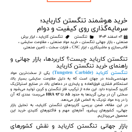
خرید هوشمند تنگستن کارباید؛
سرمایه‌گذاری روی کیفیت و دوام
۰۲ اسفند ۱۴۰۴
تنگستن
تنگستن کارباید
،
ابزار برش
صنعتی
،
بازار جهانی تنگستن
،
خرید مواد صنعتی
،
مقاومت سایشی
،
قالب‌سازی و ماشینکاری
،
ابزار CNC
،
فلزات سخت
،
تامین صنعتی
تنگستن کارباید چیست؟ کاربردها، بازار جهانی و
راهنمای خرید تنگستن کارباید
تنگستن کارباید (Tungsten Carbide)
یکی از سخت‌ترین مواد
مهندسی‌شده در جهان است که به دلیل مقاومت سایشی بسیار بالا،
استحکام فشاری فوق‌العاده و پایداری در دماهای بالا، در صنایع استراتژیک
کاربرد گسترده دارد. این ماده از ترکیب فلز تنگستن و کربن تولید می‌شود و
سختی آن در برخی گریدها به حدود
۸۵ تا ۹۲ HRA
می‌رسد؛ عددی که آن
را در رده مواد نزدیک به الماس قرار می‌دهد.
در این مقاله، ضمن بررسی کاربردهای تنگستن کارباید، به تحلیل بازار
جهانی، کشورهای پیشرو، آمارهای مهم و فاکتورهای کلیدی خرید این
محصول می‌پردازیم.
بازار جهانی تنگستن کارباید و نقش کشورهای