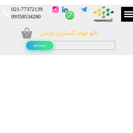
021-
77372139​​​​​​​
​​​​​​​09358534280
نانو مواد گستران پارس
۰
جستجو