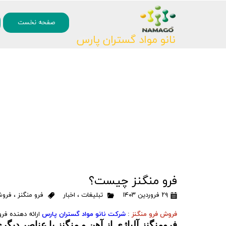
۰
صفحه نخست
نانو مواد گستران پارس
فرو منگنز چیست؟
۲۹ فروردین ۱۴۰۳
تبلیغات
،
اخبار
فرو منگنز
،
فروش
فروش فرو منگنز
:
شرکت نانو مواد گستران پارس
ارائه دهنده ف
فرومنگنز
آلیاژی از آهن و منگنز با عناصر دیگ