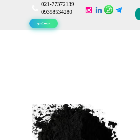
021-
77372139​​​​​​​
​​​​​​​09358534280
جستجو