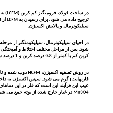
در ساخت فولاد، فرومنگنز کم کربن
به 
(LCFM)
ترجیح داده می شود. برای رسیدن به
از
HCFM
LCFM
سیلیکوترمال و پالایش اکسیژن
.
در احیای سیلیکوترمال، سیلیکومنگنز از مرحله 
شود. پس از مراحل مختلف اختلاط و آمیختگی 
کربن کم با کمتر از 0.8 درصد کربن و 1 درصد سیلیکون وزنی به دست آورد
در روش تصفیه اکسیژن،
HCFM
فارنهایت) گرم می شود. سپس اکسیژن به داخل
عیب این فرآیند این است که فلز در این دماهای 
در غبار خارج شده از بوته جمع می شو
Mn3O4