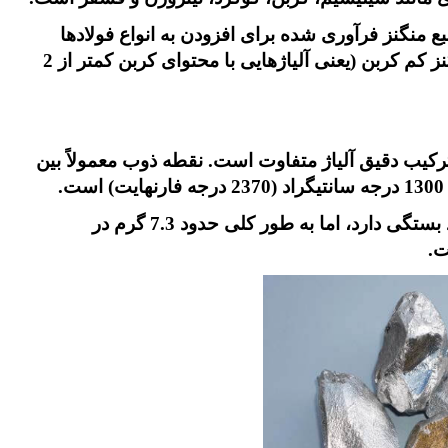
بع منگنز فرآوری شده برای افزودن به انواع فولادها
مانند فولاد ضد زنگ است. تولید جهانی فرومنگنز کم کربن (یعنی آلیاژهایی با محتوای کربن کمتر از 2
رکیب دقیق آلیاژ متفاوت است. نقطه ذوب معمولاً بین
چگالی آلیاژ کمی به انواع ناخالصی‌های موجود بستگی دارد، اما به طور کلی حدود 7.3 گرم در