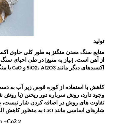
تولید
منابع سنگ معدن منگنز به طور کلی حاوی اکسی
از آهن است، [نیاز به منبع] در طی احیای سنگ
اکسیدهای دیگر مانند
،
و
با من
CaO
Al2O3
SiO2
کاهش با استفاده از کوره قوس زیر آب به دس
وجود دارد، روش سرباره دور ریختن (یا روش شا
تفاوت های روش در اضافه کردن شار نیست، بلک
شارهای اساسی مانند
به منظور کاهش الک
CaO
 +Co2
2 MnO