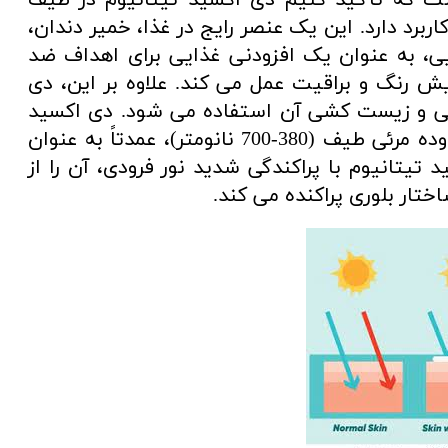
ت که تأکید کنیم دی اکسید تیتانیوم در طیف
ربرد دارد. این یک عنصر رایج در غذا، خمیر دندان،
یی، به عنوان یک افزودنی غذایی برای اهداف ضد
ش رنگ و براقیت عمل می کند. علاوه بر این، دی
تی و زیست کشی آن استفاده می شود. دی اکسید
تیتانیوم به دلیل حداقل جذب نور در محدوده مرئی طیف (380-700 نانومتر)، عمدتاً به عنوان
تیتانیوم با پراکندگی شدید نور فرودی، آن را از
ار بلوری پراکنده می کند.