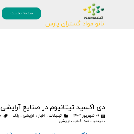
۰
صفحه نخست
نانو مواد گستران پارس
دی اکسید تیتانیوم در صنایع آرایشی
۰۶ شهریور ۱۴۰۳
تبلیغات
،
اخبار
،
آرایشی
،
رنگ
ف
،
تیتانیا
،
ضد افتاب
،
ارایشی