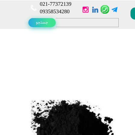
021-
77372139​​​​​​​
​​​​​​​09358534280
جستجو