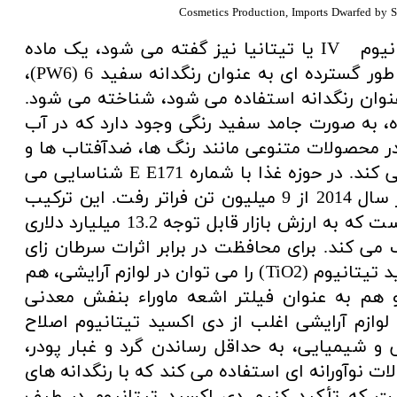
دی اکسید تیتانیوم که به آن اکسید تیتانیوم IV یا تیتانیا نیز گفته می شود، یک ماده
معدنی با فرمول شیمیایی TiO2 است. به طور گسترده ای به عنوان رنگدانه سفید 6 (PW6)،
CI 778 زمانی که به عنوان رنگدانه استفاده می شود، شناخته می شود.
، به صورت جامد سفید رنگی وجود دارد که در آب
در محصولات متنوعی مانند رنگ ها، ضدآفتاب ها و
رنگ های خوراکی کاربرد گسترده ای پیدا می کند. در حوزه غذا با شماره E E171 شناسایی می
شود. تولید جهانی دی اکسید تیتانیوم در سال 2014 از 9 میلیون تن فراتر رفت. این ترکیب
یک عنصر اساسی در رنگدانه های متعدد است که به ارزش بازار قابل توجه 13.2 میلیارد دلاری
 می کند. برای محافظت در برابر اثرات سرطان زای
شناخته شده اشعه ماوراء بنفش، دی اکسید تیتانیوم (TiO2) را می توان در لوازم آرایشی، هم
و هم به عنوان فیلتر اشعه ماوراء بنفش معدنی
وازم آرایشی اغلب از دی اکسید تیتانیوم اصلاح
و شیمیایی، به حداقل رساندن گرد و غبار پودر،
ت نوآورانه ای استفاده می کند که با رنگدانه های