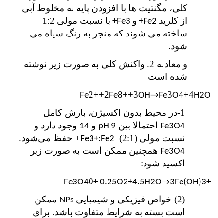
کلی، مگنتیت ها با افزودن پایه به مخلوط آبی
از کلرید
و
با نسبت مولی 1:2
Fe3+
Fe2+
ساخته می شوند که منجر به رنگ سیاه می
شود
.
و معادله 2. واکنش کلی به صورت زیر نوشته
شده است
2++2
3++8
3
4+4
Fe
Fe
OH→Fe
O
H2O
1-در محیط بدون اکسیژن، بارش کامل
احتمالا بین
و
وجود دارد و
14
pH 9
Fe3O4
نسبت مولی
(2:1)
+ حفظ می‌شود.
Fe3+:Fe2
همچنین ممکن است به صورت زیر
Fe3O4
اکسید شود:
0
+ 0.25O2+4.5H2O→3Fe(OH)3
+Fe3O4
(2) خواص فیزیکی و شیمیایی
ممکن
NPs
است بسته به شرایط متفاوت باشد. برای