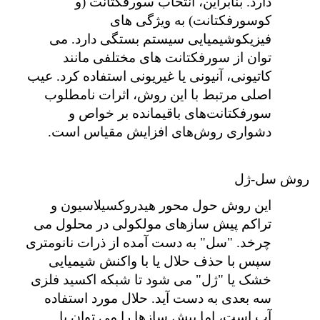
دارد. بنابراین، انتخاب سورفکتانت (و
کوسورفکتانت) به ویژگی های
فیزیکوشیمیایی سیستم بستگی دارد. می
توان از سورفکتانت های مختلفی مانند
کاتیونی، آنیونی یا غیریونی استفاده کرد. عیب
اصلی مرتبط با این روش، اثرات نامطلوب
سورفکتانت‌های باقیمانده بر خواص و
دشواری روش‌های افزایش مقیاس است.
روش سل-ژل
این روش حول محور هیدروکسیلاسیون و
تراکم پیش سازهای مولکولی در محلول می
چرخد. "سل" به دست آمده از ذرات نانومتری
سپس با حذف حلال یا با واکنش شیمیایی
خشک یا "ژل" می شود تا شبکه اکسید فلزی
سه بعدی به دست آید. حلال مورد استفاده
آب است، اما پیش سازها را می توان با