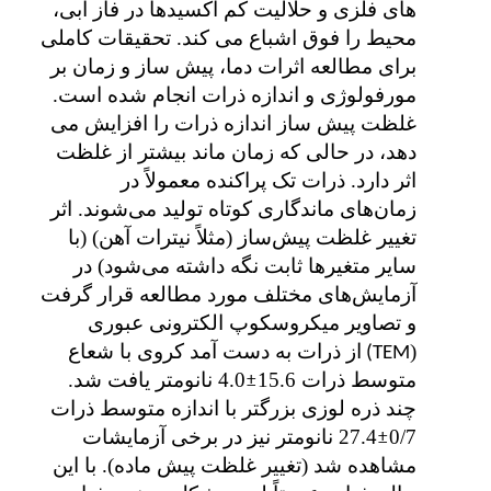
های فلزی و حلالیت کم اکسیدها در فاز آبی،
محیط را فوق اشباع می کند. تحقیقات کاملی
برای مطالعه اثرات دما، پیش ساز و زمان بر
مورفولوژی و اندازه ذرات انجام شده است.
غلظت پیش ساز اندازه ذرات را افزایش می
دهد، در حالی که زمان ماند بیشتر از غلظت
اثر دارد. ذرات تک پراکنده معمولاً در
زمان‌های ماندگاری کوتاه تولید می‌شوند. اثر
تغییر غلظت پیش‌ساز (مثلاً نیترات آهن) (با
سایر متغیرها ثابت نگه داشته می‌شود) در
آزمایش‌های مختلف مورد مطالعه قرار گرفت
و تصاویر میکروسکوپ الکترونی عبوری
(
از ذرات به دست آمد کروی با شعاع
TEM)
متوسط ذرات 15.6
±
4.0 نانومتر یافت شد.
چند ذره لوزی بزرگتر با اندازه متوسط ذرات
0/7
±
27.4 نانومتر نیز در برخی آزمایشات
مشاهده شد (تغییر غلظت پیش ماده). با این