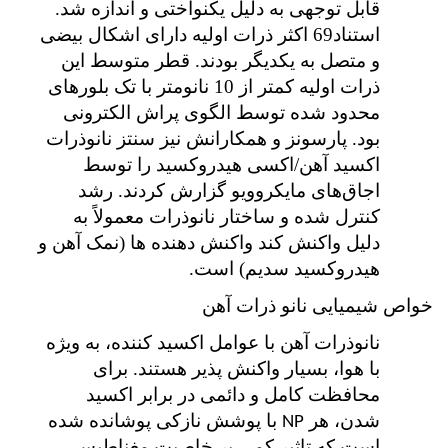
قابل توجهی به دلیل یکنواختی و اندازه شد.
استناد69 اکثر ذرات اولیه دارای اشکال بیضی
و متصل به یکدیگر بودند. قطر متوسط این
ذرات اولیه کمتر از 10 نانومتر با تک بلورهای
محدود شده توسط الگوی پراش الکترونی
بود. پارسونز و همکارانش نیز سنتز نانوذرات
اکسید آهن/اکسی هیدروکسید را توسط
اجاق‌های مایکروویو گزارش کردند. رشد
کنترل شده و ساختار نانوذرات معمولاً به
دلیل واکنش کند واکنش دهنده ها (نمک آهن و
هیدروکسید سدیم) است.
خواص شیمیایی نانو ذرات آهن
نانوذرات آهن با عوامل اکسید کننده، به ویژه
با هوا، بسیار واکنش پذیر هستند. برای
محافظت کامل و دائمی در برابر اکسید
شدن، هر
با پوشش نازکی پوشانده شده
NP
است که تاثیر کمی بر خاصیت مغناطیسی