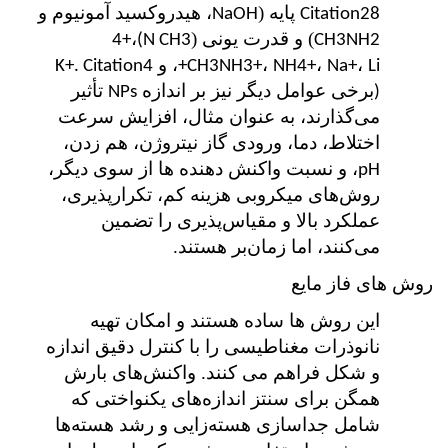
پایه (
، هیدروکسید آمونیوم و
NaOH
Citation28
) و قدرت یونی (
،
N CH3)4+
CH3NH2
،
،
،
، و
K+. Citation4
CH3NH3+
NH4+
Na+
Li+
برخی عوامل دیگر نیز بر اندازه
تأثیر
NPs
(
می‌گذارند، به عنوان مثال، افزایش سرعت
اختلاط، دما، ورودی گاز نیتروژن، هم زدن،
، و نسبت واکنش دهنده ها از سوی دیگر،
pH
روش‌های میکروبی هزینه کم، تکرارپذیری،
عملکرد بالا و مقیاس‌پذیری را تضمین
می‌کنند، اما زمان‌بر هستند.
روش های فاز مایع
این روش ها ساده هستند و امکان تهیه
نانوذرات مغناطیسی را با کنترل دقیق اندازه
و شکل فراهم می کنند. واکنش‌های بارش
همگن برای سنتز اندازه‌های یکنواختی که
شامل جداسازی هسته‌زایی و رشد هسته‌ها