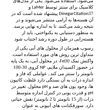
می‌شود، استفاده می‌شود. یکی از مدل‌های
کلاسیک برای سنتز توسط
و
LaMer
37 پیشنهاد شده است که در
DinegarCitation
آن هسته‌ها به آرامی منتشر می‌شوند و در
نتیجه رشد می‌کنند. تا به اندازه نهایی برسد.
به منظور دستیابی به یکنواختی، باید از
هسته‌زایی در طول دوره رشد اجتناب شود
رسوب همزمان از محلول های آبی یکی از
متداول ترین روش های مورد استفاده است.
واکنش نمک
، در محلول آبی، به یک پایه
Fe(II)
در حضور اکسیدان ملایم،
کروی 30-100
NP
نانومتر را سنتز می کند.
عواملی که فاز و
,
اندازه ذرات به آن بستگی دارد غلظت کاتیون
ها، وجود یون های ضد و
محلول. تغییر در
pH
و قدرت یونی در کنترل اندازه متوسط
pH
ذرات (از 15 نانومتر تا 2 نانومتر) نقش حیاتی
دارد. سورفکتانت های آنیونی به عنوان