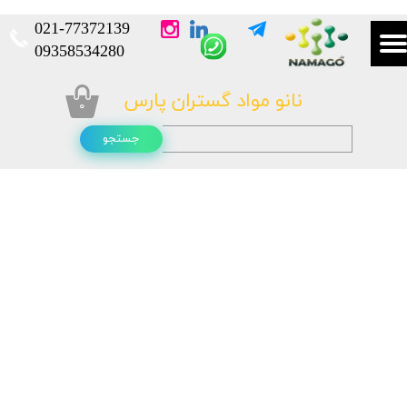
021-
77372139​​​​​​​
​​​​​​​09358534280
نانو مواد گستران پارس
۰
جستجو