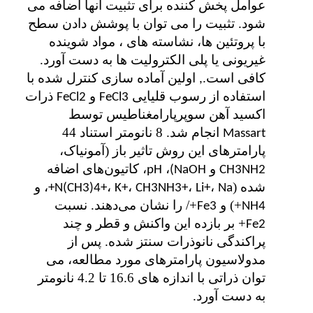
عوامل پخش کننده برای تثبیت آنها اضافه می
شود. تثبیت را می توان با پوشش دادن سطح
با پروتئین ها، نشاسته های ، مواد شوینده
غیریونی یا پلی الکترولیت ها به دست آورد.
کافی است.
اولین آماده سازی کنترل شده با
,
استفاده از رسوب قلیایی
و
ذرات
FeCl2
FeCl3
اکسید آهن سوپرپارامغناطیس توسط
انجام شد. 8 نانومتر استناد 44
Massart
پارامترهای این روش تاثیر باز (آمونیاک،
و
،
، کاتیون‌های اضافه
pH
NaOH)
CH3NH2
شده (
،
،
،
،
، و
N(CH3)4+
K+
CH3NH3+
Li+
Na+
+) و
+/ را نشان می‌دهند. نسبت
Fe3
NH4
+ بر بازده این واکنش و قطر و چند
Fe2
پراکندگی نانوذرات سنتز شده. پس از
مدولاسیون پارامترهای مورد مطالعه، می
توان ذراتی با اندازه های 16.6 تا 4.2 نانومتر
به دست آورد.