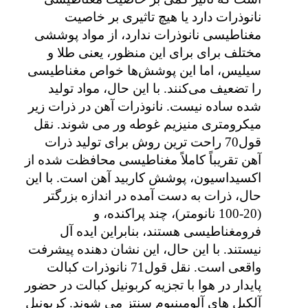
نانوذرات دارد یا هیچ تاثیری بر خاصیت
مغناطیسی نانوذرات ندارد، از مواد پوششی
مختلف برای برای این منظور، یعنی طلا و
سیلیس، اما این پوشش‌ها خواص مغناطیسی
را تضعیف می‌کنند. با این حال، مواد تولید
شده ساده نیست. نانوذرات آهن در ذرات زیر
میکرومتری منیزیم غوطه ور می شوند. نقل
قول70 راحت ترین روش برای تولید ذرات
آهن تقریباً کاملاً مغناطیسی محافظت شده از
اکسیداسیون، پوشش کاربید آهن است. با این
حال، ذرات به دست آمده در اندازه بزرگتر
(20-100 نانومتر)، چند پراکنده، و
فرومغناطیسی هستند، بنابراین ایده آل
نیستند. با این حال، این نشان دهنده پیشرفت
واقعی است. نقل قول71 نانوذرات کبالت
پایدار در هوا با تجزیه کربونیل کبالت در حضور
آلکیل های آلومینیوم سنتز می شوند. کربونیل