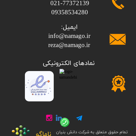
​​​​​​​021-77372139
​​​​​​​09358534280
ایمیل:
info@namago.ir
​​​​​​​reza@namago.ir
​نمادهای الکترونیکی
تمام حقوق متعلق به شرکت دانش بنیان
ناماگو