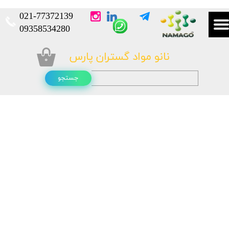
021-
77372139​​​​​​​
​​​​​​​09358534280
نانو مواد گستران پارس
۰
جستجو