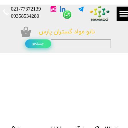
021-
77372139​​​​​​​
​​​​​​​09358534280
نانو مواد گستران پارس
۰
جستجو