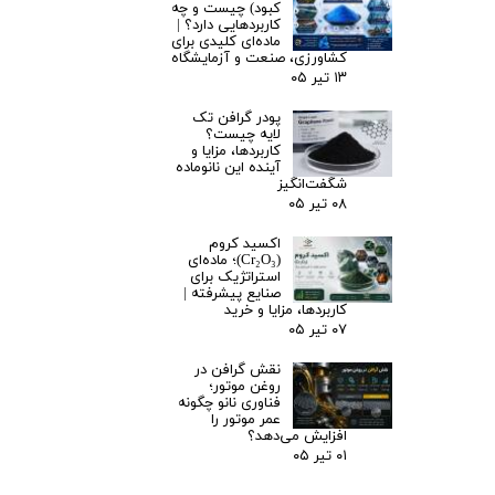
کبود) چیست و چه
کاربردهایی دارد؟ |
ماده‌ای کلیدی برای
کشاورزی، صنعت و آزمایشگاه
۱۳ تیر ۰۵
پودر گرافن تک
لایه چیست؟
کاربردها، مزایا و
آینده این نانوماده
شگفت‌انگیز
۰۸ تیر ۰۵
اکسید کروم
(Cr₂O₃)؛ ماده‌ای
استراتژیک برای
صنایع پیشرفته |
کاربردها، مزایا و خرید
۰۷ تیر ۰۵
نقش گرافن در
روغن موتور؛
فناوری نانو چگونه
عمر موتور را
افزایش می‌دهد؟
۰۱ تیر ۰۵