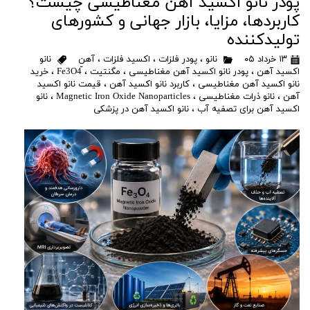
پودر نانو اکسید آهن مغناطیسی چیست؟
کاربردها، مزایا، بازار جهانی و کشورهای
تولیدکننده
۱۳ خرداد ۰۵
نانو
،
پودر فلزات
،
اکسید فلزات
،
آهن
نانو
اکسید آهن
،
پودر نانو اکسید آهن مغناطیسی
،
مگنتیت
،
،
خرید
نانو اکسید آهن مغناطیسی
،
کاربرد نانو اکسید آهن
،
قیمت نانو اکسید
آهن
،
نانو ذرات مغناطیسی
،
Magnetic Iron Oxide Nanoparticles
،
نانو
اکسید آهن برای تصفیه آب
،
نانو اکسید آهن در پزشکی