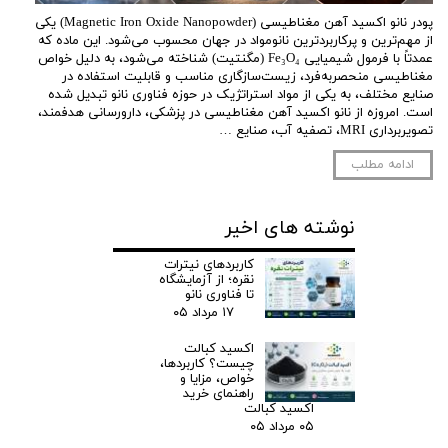
پودر نانو اکسید آهن مغناطیسی (Magnetic Iron Oxide Nanopowder) یکی
از مهم‌ترین و پرکاربردترین نانومواد در جهان محسوب می‌شود. این ماده که
عمدتاً با فرمول شیمیایی Fe₃O₄ (مگنتیت) شناخته می‌شود، به دلیل خواص
مغناطیسی منحصربه‌فرد، زیست‌سازگاری مناسب و قابلیت استفاده در
صنایع مختلف، به یکی از مواد استراتژیک در حوزه فناوری نانو تبدیل شده
است. امروزه از نانو اکسید آهن مغناطیسی در پزشکی، دارورسانی هدفمند،
تصویربرداری MRI، تصفیه آب، صنایع …
ادامه مطلب
نوشته های اخیر
کاربردهای نیترات
نقره؛ از آزمایشگاه
تا فناوری نانو
۱۷ مرداد ۰۵
اکسید کبالت
چیست؟ کاربردها،
خواص، مزایا و
راهنمای خرید
اکسید کبالت
۰۵ مرداد ۰۵