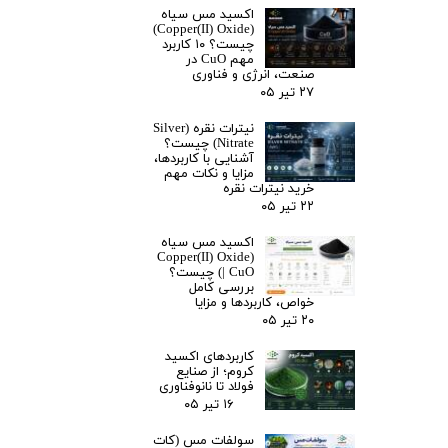
اکسید مس سیاه
(Copper(II) Oxide)
چیست؟ ۱۰ کاربرد
مهم CuO در
صنعت، انرژی و فناوری
۲۷ تیر ۰۵
نیترات نقره (Silver
Nitrate) چیست؟
آشنایی با کاربردها،
مزایا و نکات مهم
خرید نیترات نقره
۲۲ تیر ۰۵
اکسید مس سیاه
(Copper(II) Oxide
| CuO) چیست؟
بررسی کامل
خواص، کاربردها و مزایا
۲۰ تیر ۰۵
کاربردهای اکسید
کروم؛ از صنایع
فولاد تا نانوفناوری
۱۶ تیر ۰۵
سولفات مس (کات