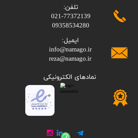
تلفن:
​​​​​​​021-77372139
​​​​​​​09358534280
ایمیل:
info@namago.ir
​​​​​​​reza@namago.ir
​نمادهای الکترونیکی