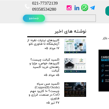
021-
77372139​​​​​​​
​​​​​​​09358534280
جستجو
نوشته های اخیر
بازار
کاربردهای نیترات نقره؛ از
آزمایشگاه تا فناوری نانو
۱۷ مرداد ۰۵
اکسید کبالت چیست؟
کاربردها، خواص، مزایا و
راهنمای خرید اکسید
کبالت
۰۵ مرداد ۰۵
اکسید مس سیاه
(Copper(II) Oxide)
چیست؟ ۱۰ کاربرد مهم
CuO در صنعت، انرژی و
فناوری
۲۷ تیر ۰۵