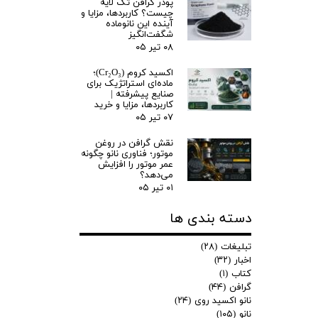
پودر گرافن تک لایه
چیست؟ کاربردها، مزایا و
آینده این نانوماده
شگفت‌انگیز
۰۸ تیر ۰۵
اکسید کروم (Cr₂O₃)؛
ماده‌ای استراتژیک برای
صنایع پیشرفته |
کاربردها، مزایا و خرید
۰۷ تیر ۰۵
نقش گرافن در روغن
موتور؛ فناوری نانو چگونه
عمر موتور را افزایش
می‌دهد؟
۰۱ تیر ۰۵
دسته بندی ها
تبلیغات
(۲۸)
اخبار
(۳۲)
کتاب
(۱)
گرافن
(۴۴)
نانو اکسید روی
(۲۴)
نانو
(۱۰۵)