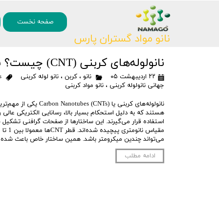
۰
صفحه نخست
نانو مواد گستران پارس
نانولوله‌های کربنی (CNT) چیست؟ بررسی کاربردها، بازار جهانی و آینده این نانوماده
۲۲ اردیبهشت ۰۵
نانو
،
کربن
،
نانو لوله کربنی
s
جهانی نانولوله کربنی
،
نانو مواد کربنی
نانولوله‌های کربنی یا bes (CNTs
هستند که به دلیل استحکام بسیار بالا، رسانایی الکتریکی عالی
استفاده قرار می‌گیرند. این ساختارها از صفحات گرافنی تشکیل ش
می‌تواند چندین میکرومتر باشد. همین ساختار خاص باعث شده
ادامه مطلب