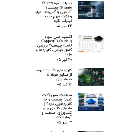
نیترات نقره (Silver
Nitrate) چیست؟
آشنایی با کاربردها، مزایا
و نکات مهم خرید
نیترات نقره
۲۲ تیر ۰۵
اکسید مس سیاه
(Copper(II) Oxide |
CuO) چیست؟ بررسی
کامل خواص، کاربردها و
مزایا
۲۰ تیر ۰۵
کاربردهای اکسید کروم؛
از صنایع فولاد تا
نانوفناوری
۱۶ تیر ۰۵
سولفات مس (کات
کبود) چیست و چه
کاربردهایی دارد؟ |
ماده‌ای کلیدی برای
کشاورزی، صنعت و
آزمایشگاه
۱۳ تیر ۰۵