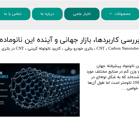
محصولات
اخبار علمی
درباره ما
تماس با ما
مواد شیمیایی
نانو مواد
Carbon Nanotube
،
CNT
،
باتری خودرو برقی
،
کاربرد نانولوله کربنی
،
CNT در باتری
،
Carbon Nanotu) یکی از مهم‌ترین نانومواد پیشرفته جهان
 و وزن کم در صنایع مختلف مورد
ده‌اند که به شکل لوله‌ای در
مقیاس نانومتری پیچیده شده‌اند. قطر CNTها معمولا بین 1 تا 100 نانومتر است اما طول آن‌ها
 خواصی …