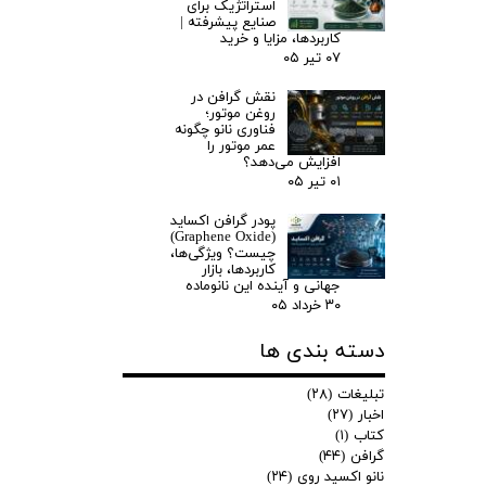
استراتژیک برای
صنایع پیشرفته |
کاربردها، مزایا و خرید
۰۷ تیر ۰۵
نقش گرافن در
روغن موتور؛
فناوری نانو چگونه
عمر موتور را
افزایش می‌دهد؟
۰۱ تیر ۰۵
پودر گرافن اکساید
(Graphene Oxide)
چیست؟ ویژگی‌ها،
کاربردها، بازار
جهانی و آینده این نانوماده
۳۰ خرداد ۰۵
دسته بندی ها
تبلیغات
(۲۸)
اخبار
(۲۷)
کتاب
(۱)
گرافن
(۴۴)
نانو اکسید روی
(۲۴)