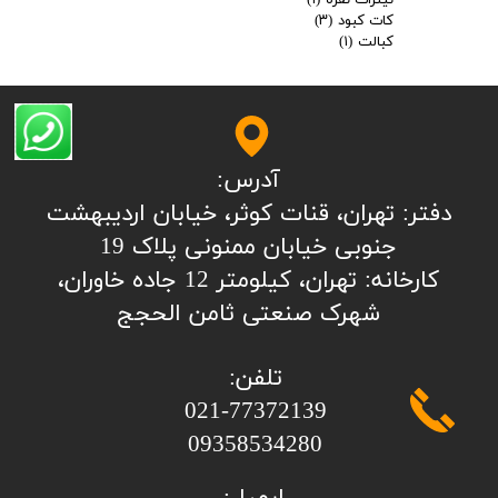
نیترات نقره
(۱)
کات کبود
(۳)
کبالت
(۱)
آدرس:
​​​​​​​​دفتر: تهران، قنات کوثر، خیابان اردیبهشت
جنوبی خیابان ممنونی پلاک 19
کارخانه: تهران، کیلومتر 12 جاده خاوران،
شهرک صنعتی ثامن الحجج
تلفن:
​​​​​​​021-77372139
​​​​​​​09358534280