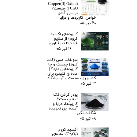
(Copper(II) Oxide
| CuO) چیست؟
بررسی کامل
خواص، کاربردها و مزایا
۲۰ تیر ۰۵
کاربردهای اکسید
کروم؛ از صنایع
فولاد تا نانوفناوری
۱۶ تیر ۰۵
سولفات مس (کات
کبود) چیست و چه
کاربردهایی دارد؟ |
ماده‌ای کلیدی برای
کشاورزی، صنعت و آزمایشگاه
۱۳ تیر ۰۵
پودر گرافن تک
لایه چیست؟
کاربردها، مزایا و
آینده این نانوماده
شگفت‌انگیز
۰۸ تیر ۰۵
اکسید کروم
(Cr₂O₃)؛ ماده‌ای