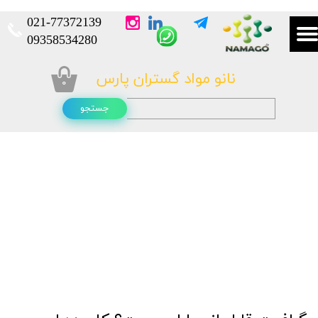
021-
77372139​​​​​​​
​​​​​​​09358534280
نانو مواد گستران پارس
۰
جستجو