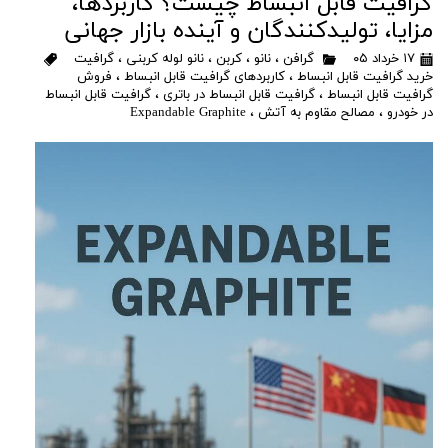
گرافیت قابل انبساط چیست؟ کاربردها،
مزایا، تولیدکنندگان و آینده بازار جهانی
۱۷ خرداد ۰۵
گرافن
،
نانو
،
کربن
،
نانو لوله کربنی
،
گرافیت
خرید گرافیت قابل انبساط
،
کاربردهای گرافیت قابل انبساط
،
فروش
گرافیت قابل انبساط
،
گرافیت قابل انبساط در باتری
،
گرافیت قابل انبساط
در خودرو
،
مصالح مقاوم به آتش
،
Expandable Graphite