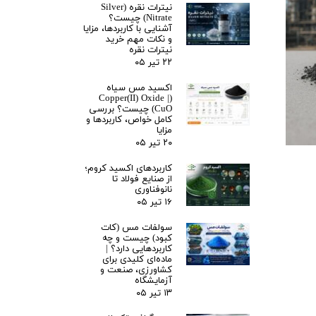
نیترات نقره (Silver
Nitrate) چیست؟
آشنایی با کاربردها، مزایا
و نکات مهم خرید
نیترات نقره
۲۲ تیر ۰۵
اکسید مس سیاه
(Copper(II) Oxide |
CuO) چیست؟ بررسی
کامل خواص، کاربردها و
مزایا
۲۰ تیر ۰۵
کاربردهای اکسید کروم؛
از صنایع فولاد تا
نانوفناوری
۱۶ تیر ۰۵
سولفات مس (کات
کبود) چیست و چه
کاربردهایی دارد؟ |
ماده‌ای کلیدی برای
کشاورزی، صنعت و
آزمایشگاه
۱۳ تیر ۰۵