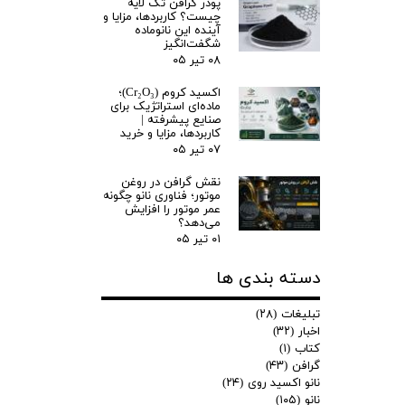
پودر گرافن تک لایه
چیست؟ کاربردها، مزایا و
آینده این نانوماده
شگفت‌انگیز
۰۸ تیر ۰۵
اکسید کروم (Cr₂O₃)؛
ماده‌ای استراتژیک برای
صنایع پیشرفته |
کاربردها، مزایا و خرید
۰۷ تیر ۰۵
نقش گرافن در روغن
موتور؛ فناوری نانو چگونه
عمر موتور را افزایش
می‌دهد؟
۰۱ تیر ۰۵
دسته بندی ها
تبلیغات
(۲۸)
اخبار
(۳۲)
کتاب
(۱)
گرافن
(۴۳)
نانو اکسید روی
(۲۴)
نانو
(۱۰۵)