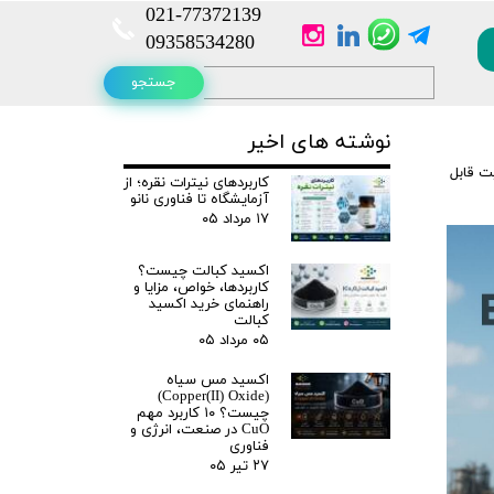
021-
77372139​​​​​​​
​​​​​​​09358534280
جستجو
نوشته های اخیر
ت قابل
کاربردهای نیترات نقره؛ از
آزمایشگاه تا فناوری نانو
۱۷ مرداد ۰۵
اکسید کبالت چیست؟
کاربردها، خواص، مزایا و
راهنمای خرید اکسید
کبالت
۰۵ مرداد ۰۵
اکسید مس سیاه
(Copper(II) Oxide)
چیست؟ ۱۰ کاربرد مهم
CuO در صنعت، انرژی و
فناوری
۲۷ تیر ۰۵