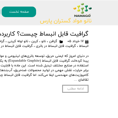
۰
صفحه نخست
نانو مواد گستران پارس
گرافیت قابل انبساط چیست؟ کاربردها،
۱۷ خرداد ۰۵
گرافن
،
نانو
،
کربن
،
نانو لوله کربنی
،
گرا
انبساط
،
گرافیت قابل انبساط در باتری
،
گرافیت قابل انبساط در 
در دنیای امروز که ایمنی حریق، توسعه باتری‌های لیتیومی و مو
پیدا کرده‌اند، گر
استفاده در صنایع مختلف تبدیل شده است. این ماده با قابلیت 
برابر حرارت، نقش مهمی در تولید محصولات ضدحریق، آب‌بندهای
کامپوزیت‌های مهندسی ایفا می‌کند. اما گرافیت قابل انبساط چی
تقاضای …
ادامه مطلب