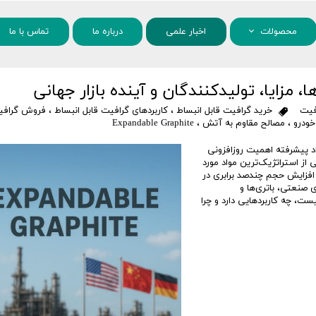
محصولات
اخبار علمی
درباره ما
تماس با ما
مواد شیمیایی
 مزایا، تولیدکنندگان و آینده بازار جهانی
نانو مواد
فیت
خرید گرافیت قابل انبساط
،
کاربردهای گرافیت قابل انبساط
،
فروش گرافی
خودرو
،
مصالح مقاوم به آتش
،
Expandable Graphite
اد پیشرفته اهمیت روزافزونی
افیت قابل انبساط (Expandable Graphite) به یکی از استراتژیک‌ترین مواد مورد
افزایش حجم چندصد برابری در
 صنعتی، باتری‌ها و
ست، چه کاربردهایی دارد و چرا