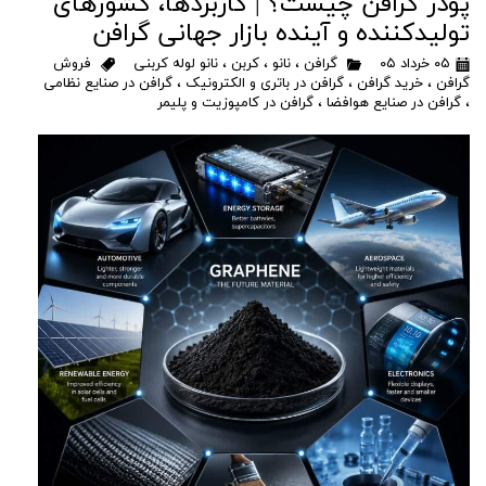
پودر گرافن چیست؟ | کاربردها، کشورهای
تولیدکننده و آینده بازار جهانی گرافن
۰۵ خرداد ۰۵
گرافن
،
نانو
،
کربن
،
نانو لوله کربنی
فروش
گرافن
،
خرید گرافن
،
گرافن در باتری و الکترونیک
،
گرافن در صنایع نظامی
،
گرافن در صنایع هوافضا
،
گرافن در کامپوزیت و پلیمر