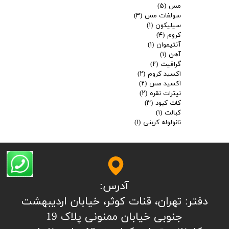
مس
(۵)
سولفات مس
(۳)
سیلیکون
(۱)
کروم
(۴)
آنتیموان
(۱)
آهن
(۱)
گرافیت
(۲)
اکسید کروم
(۲)
اکسید مس
(۲)
نیترات نقره
(۲)
کات کبود
(۳)
کبالت
(۱)
نانولوله کربنی
(۱)
آدرس:
​​​​​​​​دفتر: تهران، قنات کوثر، خیابان اردیبهشت
جنوبی خیابان ممنونی پلاک 19