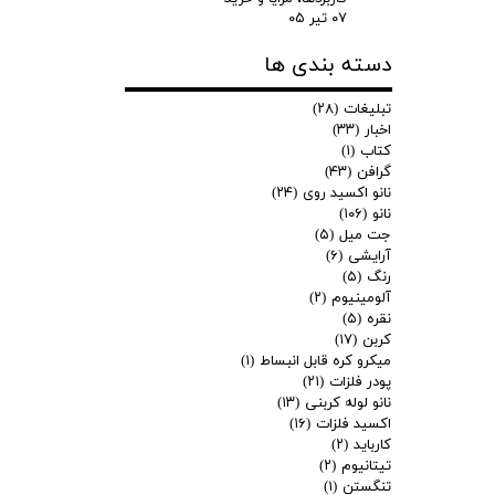
۰۷ تیر ۰۵
دسته بندی ها
تبلیغات
(۲۸)
اخبار
(۳۳)
کتاب
(۱)
گرافن
(۴۳)
نانو اکسید روی
(۲۴)
نانو
(۱۰۶)
جت میل
(۵)
آرایشی
(۶)
رنگ
(۵)
آلومینیوم
(۲)
نقره
(۵)
کربن
(۱۷)
میکرو کره قابل انبساط
(۱)
پودر فلزات
(۲۱)
نانو لوله کربنی
(۱۳)
اکسید فلزات
(۱۶)
کارباید
(۲)
تیتانیوم
(۲)
تنگستن
(۱)