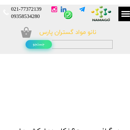
021-
77372139​​​​​​​
​​​​​​​09358534280
نانو مواد گستران پارس
۰
جستجو