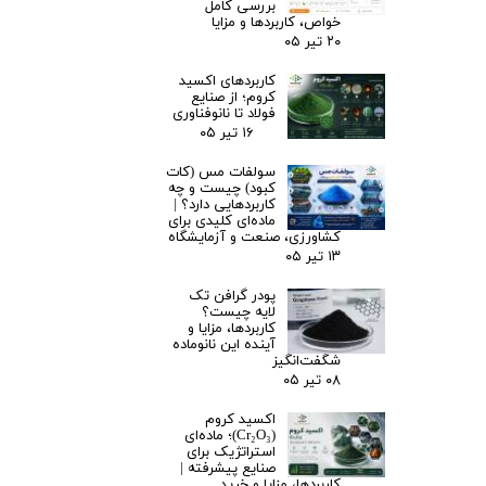
بررسی کامل
خواص، کاربردها و مزایا
۲۰ تیر ۰۵
کاربردهای اکسید
کروم؛ از صنایع
فولاد تا نانوفناوری
۱۶ تیر ۰۵
سولفات مس (کات
کبود) چیست و چه
کاربردهایی دارد؟ |
ماده‌ای کلیدی برای
کشاورزی، صنعت و آزمایشگاه
۱۳ تیر ۰۵
پودر گرافن تک
لایه چیست؟
کاربردها، مزایا و
آینده این نانوماده
شگفت‌انگیز
۰۸ تیر ۰۵
اکسید کروم
(Cr₂O₃)؛ ماده‌ای
استراتژیک برای
صنایع پیشرفته |
کاربردها، مزایا و خرید