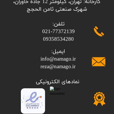
کارخانه: تهران، کیلومتر 12 جاده خاوران،
شهرک صنعتی ثامن الحجج
تلفن:
​​​​​​​021-77372139
​​​​​​​09358534280
ایمیل:
info@namago.ir
​​​​​​​reza@namago.ir
​نمادهای الکترونیکی