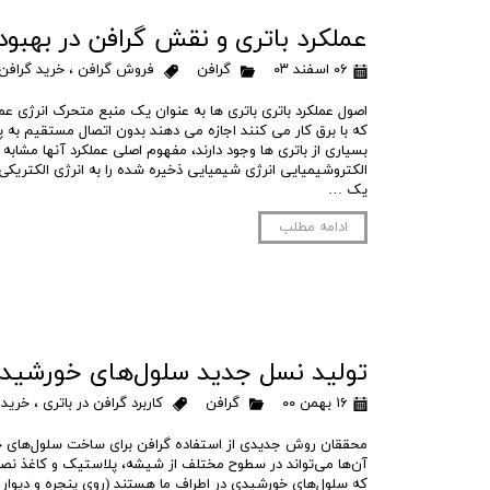
عملکرد باتری و نقش گرافن در بهبود
۰۶ اسفند ۰۳
گرافن
فروش گرافن
،
خرید گرافن
اصول عملکرد باتری باتری ها به عنوان یک منبع متحرک انرژی ع
که با برق کار می کنند اجازه می دهند بدون اتصال مستقیم به پری
بسیاری از باتری ها وجود دارند، مفهوم اصلی عملکرد آنها مشاب
الکتروشیمیایی انرژی شیمیایی ذخیره شده را به انرژی الکتریکی ت
یک …
ادامه مطلب
تولید نسل جدید سلول‌های خورشیدی 
۱۶ بهمن ۰۰
گرافن
کاربرد گرافن در باتری
،
خرید 
محققان روش جدیدی از استفاده گرافن برای ساخت سلول‌های خو
آن‌ها می‌تواند در سطوح مختلف از شیشه، پلاستیک و کاغذ نصب
که سلول‌های خورشیدی در اطراف ما هستند (روی پنجره و دیوار ه