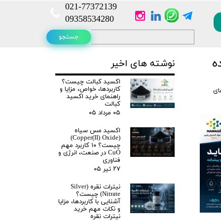
021-
77372139​​​​​​​
​​​​​​​09358534280
جستجو
نده
نوشته های اخیر
اکسید کبالت چیست؟
کاربردها، خواص، مزایا و
ای
راهنمای خرید اکسید
کبالت
۰۵ مرداد ۰۵
اکسید مس سیاه
(Copper(II) Oxide)
چیست؟ ۱۰ کاربرد مهم
CuO در صنعت، انرژی و
فناوری
۲۷ تیر ۰۵
نیترات نقره (Silver
Nitrate) چیست؟
آشنایی با کاربردها، مزایا
و نکات مهم خرید
نیترات نقره