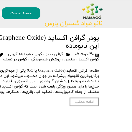
۰
صفحه نخست
نانو مواد گستران پارس
این نانوماده
۳۰ خرداد ۰۵
گرافن
،
نانو
،
کربن
،
نانو لوله کربنی
گرافن اکسید
،
سنسور
،
پوشش ضدخوردگی
،
گرافن در تصفیه 
مقدمه گرافن اکساید (Graphene Oxide ی
پرکاربردترین نانومواد پیشرفته در جهان محسوب می‌شود. این م
تولید شده و به دلیل داشتن گروه‌های عاملی اکسیژنی، قابلیت پ
حلال‌ها را دارد. همین ویژگی باعث شده است که گرافن اکساید 
مختلف از جمله کامپوزیت‌ها، تصفیه آب، باتری‌ها، حسگرها، پو
ادامه مطلب