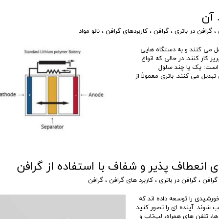
 آن
،
گرافن در باتری
،
گرافن
،
کاربردهای گرافن
،
نانو مواد
مل می کنند و به دستگاه هایی
ز کار کنند. در حالی که انواع
ه است: یک یا چند سلول
بدیل می کنند. باتری معمولاً از
انعطاف پذیر و شفاف با استفاده از گرافن
گرافن
،
گرافن در باتری
،
کاربرد های گرافن
،
گرافن
رشیدی را توسعه داده اند که
 شوند. آینده ای را تصور کنید
ا، تلفن های همراه، لپ‌تاپ و