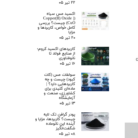
۲۲ تیر ۰۵
اکسید مس سیاه
(Copper(II) Oxide |
CuO) چیست؟ بررسی
کامل خواص، کاربردها و
مزایا
۲۰ تیر ۰۵
کاربردهای اکسید کروم؛
از صنایع فولاد تا
نانوفناوری
۱۶ تیر ۰۵
سولفات مس (کات
کبود) چیست و چه
کاربردهایی دارد؟ |
ماده‌ای کلیدی برای
کشاورزی، صنعت و
آزمایشگاه
۱۳ تیر ۰۵
پودر گرافن تک لایه
چیست؟ کاربردها، مزایا و
آینده این نانوماده
شگفت‌انگیز
۰۸ تیر ۰۵