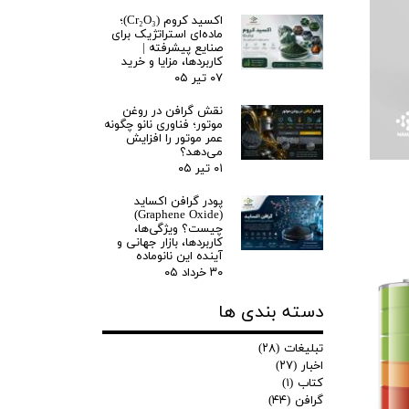
اکسید کروم (Cr₂O₃)؛
ماده‌ای استراتژیک برای
صنایع پیشرفته |
کاربردها، مزایا و خرید
۰۷ تیر ۰۵
نقش گرافن در روغن
موتور؛ فناوری نانو چگونه
عمر موتور را افزایش
می‌دهد؟
۰۱ تیر ۰۵
پودر گرافن اکساید
(Graphene Oxide)
چیست؟ ویژگی‌ها،
کاربردها، بازار جهانی و
آینده این نانوماده
۳۰ خرداد ۰۵
دسته بندی ها
تبلیغات
(۲۸)
اخبار
(۲۷)
کتاب
(۱)
گرافن
(۴۴)