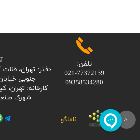
آ
تلفن:
​​​​​​​​دفتر: تهران، ق
​​​​​​​021-77372139
جنوبی خیابان 
​​​​​​​09358534280
شهرک صنعت
ناماگو
>