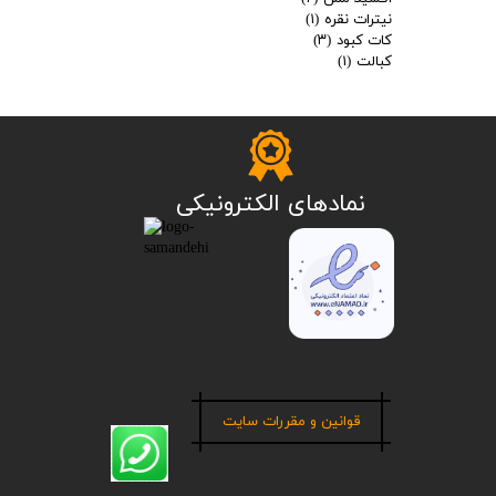
نیترات نقره
(۱)
کات کبود
(۳)
کبالت
(۱)
​نمادهای الکترونیکی
قوانین و مقررات سایت