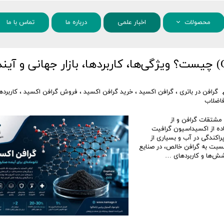
محصولات
اخبار علمی
درباره ما
تماس با ما
مواد شیمیایی
پودر گرافن اکساید (Graphene Oxide) چیست؟ ویژگی‌ها، کاربردها، بازار جهانی و آی
نانو مواد
گرافن در باتری
،
گرافن اکسید
،
خرید گرافن اکسید
،
فروش گرافن اکسید
،
کاربرده
فاضلاب
ا GO) یکی از مهم‌ترین مشتقات گرافن و از
اده از اکسیداسیون گرافیت
راکندگی در آب و بسیاری از
نسبت به گرافن خالص، در صنایع
شش‌ها و کاربردهای …