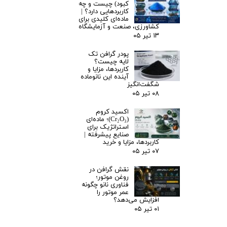
کبود) چیست و چه
کاربردهایی دارد؟ |
ماده‌ای کلیدی برای
کشاورزی، صنعت و آزمایشگاه
۱۳ تیر ۰۵
پودر گرافن تک
لایه چیست؟
کاربردها، مزایا و
آینده این نانوماده
شگفت‌انگیز
۰۸ تیر ۰۵
اکسید کروم
(Cr₂O₃)؛ ماده‌ای
استراتژیک برای
صنایع پیشرفته |
کاربردها، مزایا و خرید
۰۷ تیر ۰۵
نقش گرافن در
روغن موتور؛
فناوری نانو چگونه
عمر موتور را
افزایش می‌دهد؟
۰۱ تیر ۰۵