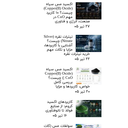
اکسید مس سیاه
(Copper(II) Oxide)
چیست؟ ۱۰ کاربرد
مهم CuO در
صنعت، انرژی و فناوری
۲۷ تیر ۰۵
نیترات نقره (Silver
Nitrate) چیست؟
آشنایی با کاربردها،
مزایا و نکات مهم
خرید نیترات نقره
۲۲ تیر ۰۵
اکسید مس سیاه
(Copper(II) Oxide
| CuO) چیست؟
بررسی کامل
خواص، کاربردها و مزایا
۲۰ تیر ۰۵
کاربردهای اکسید
کروم؛ از صنایع
فولاد تا نانوفناوری
۱۶ تیر ۰۵
سولفات مس (کات