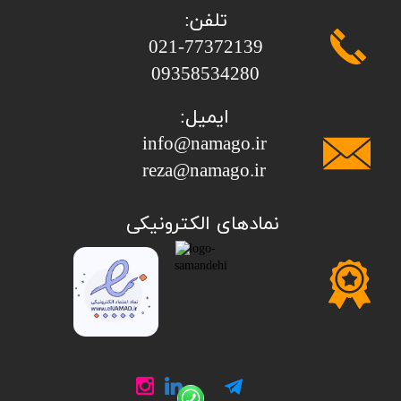
تلفن:
​​​​​​​021-77372139
​​​​​​​09358534280
ایمیل:
info@namago.ir
​​​​​​​reza@namago.ir
​نمادهای الکترونیکی