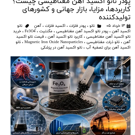
پودر نانو اکسید آهن مغناطیسی چیست؟
کاربردها، مزایا، بازار جهانی و کشورهای
تولیدکننده
۱۳ خرداد ۰۵
نانو
،
پودر فلزات
،
اکسید فلزات
،
آهن
نانو
اکسید آهن
،
پودر نانو اکسید آهن مغناطیسی
،
مگنتیت
،
،
خرید
نانو اکسید آهن مغناطیسی
،
کاربرد نانو اکسید آهن
،
قیمت نانو اکسید
آهن
،
نانو ذرات مغناطیسی
،
Magnetic Iron Oxide Nanoparticles
،
نانو
اکسید آهن برای تصفیه آب
،
نانو اکسید آهن در پزشکی