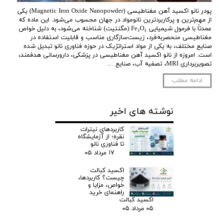
پودر نانو اکسید آهن مغناطیسی (Magnetic Iron Oxide Nanopowder) یکی
از مهم‌ترین و پرکاربردترین نانومواد در جهان محسوب می‌شود. این ماده که
عمدتاً با فرمول شیمیایی Fe₃O₄ (مگنتیت) شناخته می‌شود، به دلیل خواص
مغناطیسی منحصربه‌فرد، زیست‌سازگاری مناسب و قابلیت استفاده در
صنایع مختلف، به یکی از مواد استراتژیک در حوزه فناوری نانو تبدیل شده
است. امروزه از نانو اکسید آهن مغناطیسی در پزشکی، دارورسانی هدفمند،
تصویربرداری MRI، تصفیه آب، صنایع …
ادامه مطلب
نوشته های اخیر
کاربردهای نیترات
نقره؛ از آزمایشگاه
تا فناوری نانو
۱۷ مرداد ۰۵
اکسید کبالت
چیست؟ کاربردها،
خواص، مزایا و
راهنمای خرید
اکسید کبالت
۰۵ مرداد ۰۵