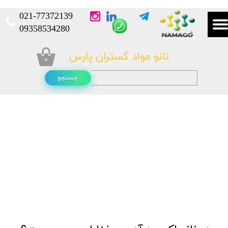
021-
77372139​​​​​​​
​​​​​​​09358534280
نانو مواد گستران پارس
۰
جستجو