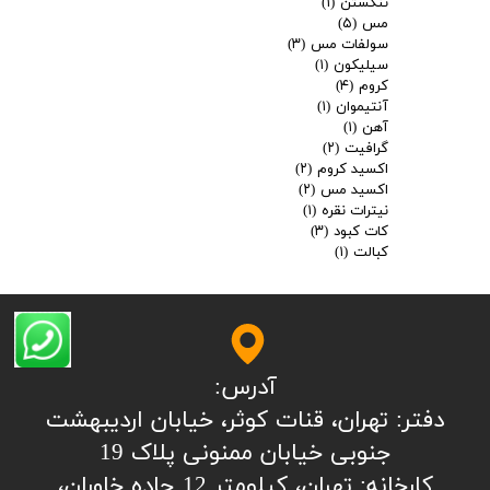
تنگستن
(۱)
مس
(۵)
سولفات مس
(۳)
سیلیکون
(۱)
کروم
(۴)
آنتیموان
(۱)
آهن
(۱)
گرافیت
(۲)
اکسید کروم
(۲)
اکسید مس
(۲)
نیترات نقره
(۱)
کات کبود
(۳)
کبالت
(۱)
آدرس:
​​​​​​​​دفتر: تهران، قنات کوثر، خیابان اردیبهشت
جنوبی خیابان ممنونی پلاک 19
کارخانه: تهران، کیلومتر 12 جاده خاوران،