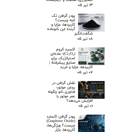
کشاورزی، صنعت و آزمایشگاه
۱۳ تیر ۰۵
پودر گرافن تک
لایه چیست؟
کاربردها، مزایا و
آینده این نانوماده
شگفت‌انگیز
۰۸ تیر ۰۵
اکسید کروم
(Cr₂O₃)؛ ماده‌ای
استراتژیک برای
صنایع پیشرفته |
کاربردها، مزایا و خرید
۰۷ تیر ۰۵
نقش گرافن در
روغن موتور؛
فناوری نانو چگونه
عمر موتور را
افزایش می‌دهد؟
۰۱ تیر ۰۵
پودر گرافن اکساید
(Graphene Oxide)
چیست؟ ویژگی‌ها،
کاربردها، بازار