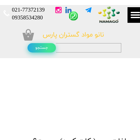
021-
77372139​​​​​​​
​​​​​​​09358534280
نانو مواد گستران پارس
۰
جستجو