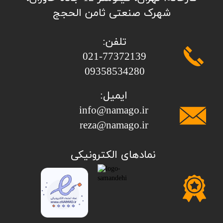
شهرک صنعتی ثامن الحجج
تلفن:
​​​​​​​021-77372139
​​​​​​​09358534280
ایمیل:
info@namago.ir
​​​​​​​reza@namago.ir
​نمادهای الکترونیکی