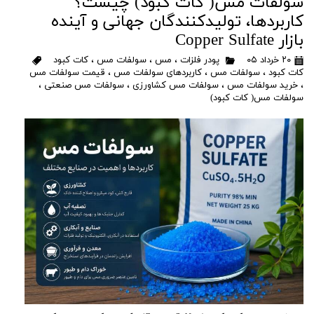
سولفات مس( کات کبود) چیست؟
کاربردها، تولیدکنندگان جهانی و آینده
بازار Copper Sulfate
۲۰ خرداد ۰۵
پودر فلزات
،
مس
،
سولفات مس
،
کات کبود
کات کبود
،
سولفات مس
،
کاربردهای سولفات مس
،
قیمت سولفات مس
،
خرید سولفات مس
،
سولفات مس کشاورزی
،
سولفات مس صنعتی
،
سولفات مس( کات کبود)