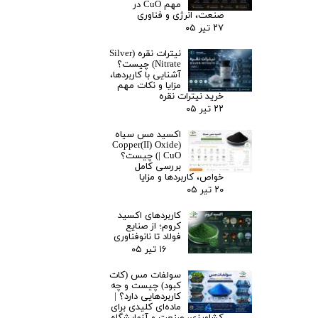
مهم CuO در
صنعت، انرژی و فناوری
۲۷ تیر ۰۵
نیترات نقره (Silver
Nitrate) چیست؟
آشنایی با کاربردها،
مزایا و نکات مهم
خرید نیترات نقره
۲۲ تیر ۰۵
اکسید مس سیاه
(Copper(II) Oxide
| CuO) چیست؟
بررسی کامل
خواص، کاربردها و مزایا
۲۰ تیر ۰۵
کاربردهای اکسید
کروم؛ از صنایع
فولاد تا نانوفناوری
۱۶ تیر ۰۵
سولفات مس (کات
کبود) چیست و چه
کاربردهایی دارد؟ |
ماده‌ای کلیدی برای