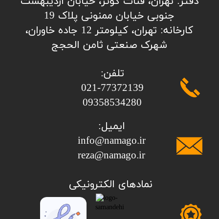
​​​​​​​​دفتر: تهران، قنات کوثر، خیابان اردیبهشت
جنوبی خیابان ممنونی پلاک 19
کارخانه: تهران، کیلومتر 12 جاده خاوران،
شهرک صنعتی ثامن الحجج
تلفن:
​​​​​​​021-77372139
​​​​​​​09358534280
ایمیل:
info@namago.ir
​​​​​​​reza@namago.ir
​نمادهای الکترونیکی