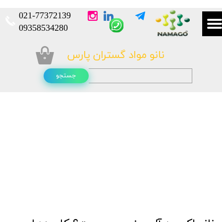
021-
77372139​​​​​​​
​​​​​​​09358534280
نانو مواد گستران پارس
۰
جستجو