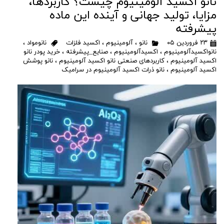
نانو اکسید آلومینیوم چیست؟ کاربردها،
مزایا، تولید جهانی و آینده این ماده
پیشرفته
۲۳ فروردین ۰۵
نانو
،
آلومینیوم
،
اکسید فلزات
نانومواد
،
نانواکسیدآلومینیوم
،
اکسیدآلومینیوم
،
صنایع_پیشرفته
،
خرید پودر نانو
اکسید آلومینیوم
،
کاربردهای صنعتی نانو اکسید آلومینیوم
،
نانو پوشش
اکسید آلومینیوم
،
نانو ذرات اکسید آلومینیوم در سرامیک