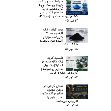
سولفات مس (کات
کبود) چیست و چه
کاربردهایی دارد؟ |
ماده‌ای کلیدی برای
کشاورزی، صنعت و آزمایشگاه
۱۳ تیر ۰۵
پودر گرافن تک
لایه چیست؟
کاربردها، مزایا و
آینده این نانوماده
شگفت‌انگیز
۰۸ تیر ۰۵
اکسید کروم
(Cr₂O₃)؛ ماده‌ای
استراتژیک برای
صنایع پیشرفته |
کاربردها، مزایا و خرید
۰۷ تیر ۰۵
نقش گرافن در
روغن موتور؛
فناوری نانو چگونه
عمر موتور را
افزایش می‌دهد؟
۰۱ تیر ۰۵