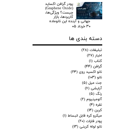
پودر گرافن اکساید
(Graphene Oxide)
چیست؟ ویژگی‌ها،
کاربردها، بازار
جهانی و آینده این نانوماده
۳۰ خرداد ۰۵
دسته بندی ها
تبلیغات
(۲۸)
اخبار
(۲۷)
کتاب
(۱)
گرافن
(۴۴)
نانو اکسید روی
(۲۴)
نانو
(۱۰۳)
جت میل
(۵)
آرایشی
(۶)
رنگ
(۵)
آلومینیوم
(۲)
نقره
(۴)
کربن
(۱۴)
میکرو کره قابل انبساط
(۱)
پودر فلزات
(۲۰)
نانو لوله کربنی
(۱۳)