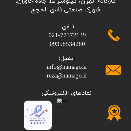
کارخانه: تهران، کیلومتر 12 جاده خاوران،
شهرک صنعتی ثامن الحجج
تلفن:
​​​​​​​021-77372139
​​​​​​​09358534280
ایمیل:
info@namago.ir
​​​​​​​reza@namago.ir
​نمادهای الکترونیکی