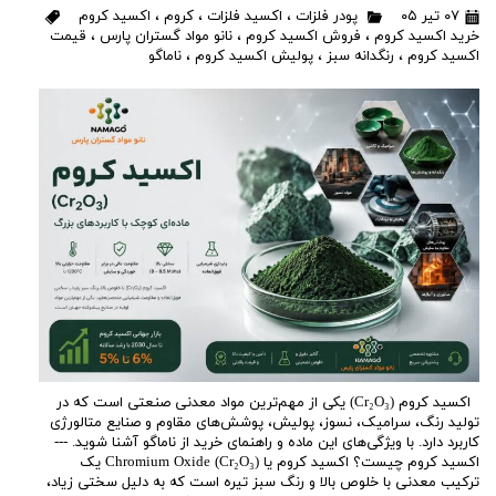
۰۷ تیر ۰۵
پودر فلزات
،
اکسید فلزات
،
کروم
،
اکسید کروم
خرید اکسید کروم
،
فروش اکسید کروم
،
نانو مواد گستران پارس
،
قیمت
اکسید کروم
،
رنگدانه سبز
،
پولیش اکسید کروم
،
ناماگو
اکسید کروم (Cr₂O₃) یکی از مهم‌ترین مواد معدنی صنعتی است که در
تولید رنگ، سرامیک، نسوز، پولیش، پوشش‌های مقاوم و صنایع متالورژی
کاربرد دارد. با ویژگی‌های این ماده و راهنمای خرید از ناماگو آشنا شوید. ---
اکسید کروم چیست؟ اکسید کروم یا Chromium Oxide (Cr₂O₃) یک
ترکیب معدنی با خلوص بالا و رنگ سبز تیره است که به دلیل سختی زیاد،