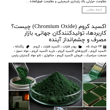
مقاومت حرارتی بالا، پایداری شیمیایی و مقاومت فوق‌العاده …
ادامه مطلب
اکسید کروم (Chromium Oxide) چیست؟
کاربردها، تولیدکنندگان جهانی، بازار
مصرف و چشم‌انداز آینده
۲۴ خرداد ۰۵
پودر فلزات
،
اکسید فلزات
،
کروم
رنگدانه
،
اکسید کروم
،
کاربردهای اکسید کروم
،
خرید اکسید کروم
،
مواد نسوز
،
صنعت سرامیک
،
فروش اکسید کروم
،
متالوژی
،
نانو مواد گستران پارس