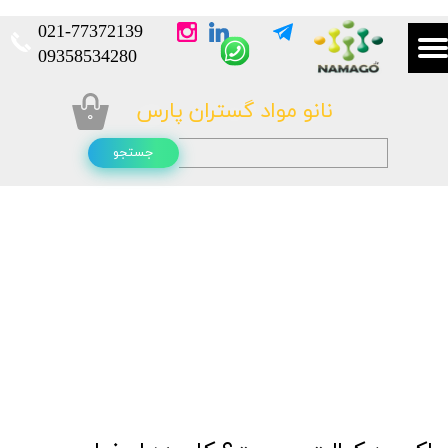
021-
77372139​​​​​​​
​​​​​​​09358534280
نانو مواد گستران پارس
۰
جستجو