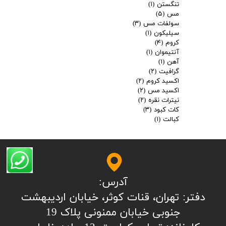
تنگستن
(۱)
مس
(۵)
سولفات مس
(۳)
سیلیکون
(۱)
کروم
(۴)
آنتیموان
(۱)
آهن
(۱)
گرافیت
(۲)
اکسید کروم
(۲)
اکسید مس
(۲)
نیترات نقره
(۲)
کات کبود
(۳)
کبالت
(۱)
آدرس:
​​​​​​​​دفتر: تهران، قنات کوثر، خیابان اردیبهشت
جنوبی خیابان ممنونی پلاک 19