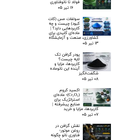
فولاد تا نانوفناوری
۱۶ تیر ۰۵
سولفات مس (کات
کبود) چیست و چه
کاربردهایی دارد؟ |
ماده‌ای کلیدی برای
کشاورزی، صنعت و آزمایشگاه
۱۳ تیر ۰۵
پودر گرافن تک
لایه چیست؟
کاربردها، مزایا و
آینده این نانوماده
شگفت‌انگیز
۰۸ تیر ۰۵
اکسید کروم
(Cr₂O₃)؛ ماده‌ای
استراتژیک برای
صنایع پیشرفته |
کاربردها، مزایا و خرید
۰۷ تیر ۰۵
نقش گرافن در
روغن موتور؛
فناوری نانو چگونه
عمر موتور را