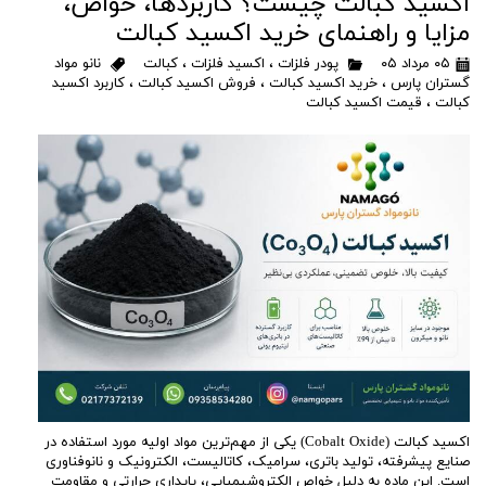
اکسید کبالت چیست؟ کاربردها، خواص،
مزایا و راهنمای خرید اکسید کبالت
۰۵ مرداد ۰۵
پودر فلزات
،
اکسید فلزات
،
کبالت
نانو مواد
گستران پارس
،
خرید اکسید کبالت
،
فروش اکسید کبالت
،
کاربرد اکسید
کبالت
،
قیمت اکسید کبالت
اکسید کبالت (Cobalt Oxide) یکی از مهم‌ترین مواد اولیه مورد استفاده در
صنایع پیشرفته، تولید باتری، سرامیک، کاتالیست، الکترونیک و نانوفناوری
است. این ماده به دلیل خواص الکتروشیمیایی، پایداری حرارتی و مقاومت