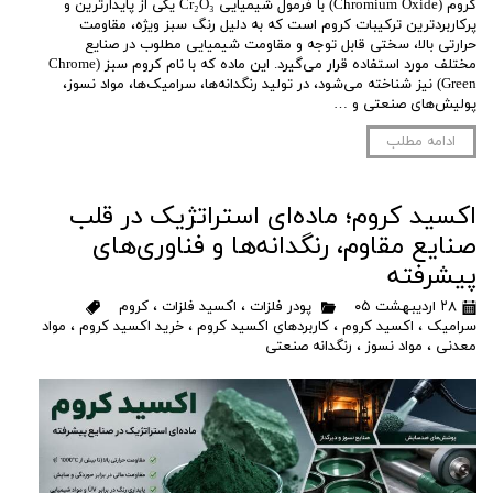
کروم (Chromium Oxide) با فرمول شیمیایی Cr₂O₃ یکی از پایدارترین و
پرکاربردترین ترکیبات کروم است که به دلیل رنگ سبز ویژه، مقاومت
حرارتی بالا، سختی قابل توجه و مقاومت شیمیایی مطلوب در صنایع
مختلف مورد استفاده قرار می‌گیرد. این ماده که با نام کروم سبز (Chrome
Green) نیز شناخته می‌شود، در تولید رنگدانه‌ها، سرامیک‌ها، مواد نسوز،
پولیش‌های صنعتی و …
ادامه مطلب
اکسید کروم؛ ماده‌ای استراتژیک در قلب
صنایع مقاوم، رنگدانه‌ها و فناوری‌های
پیشرفته
۲۸ اردیبهشت ۰۵
پودر فلزات
،
اکسید فلزات
،
کروم
سرامیک
،
اکسید کروم
،
کاربردهای اکسید کروم
،
خرید اکسید کروم
،
مواد
معدنی
،
مواد نسوز
،
رنگدانه صنعتی