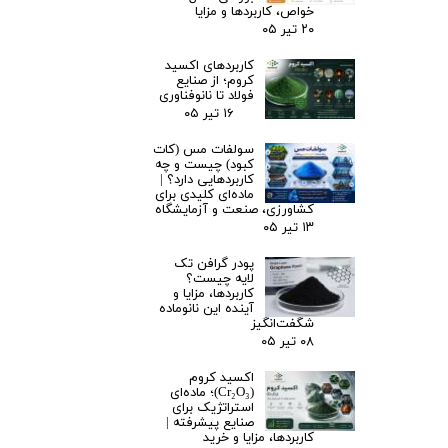
خواص، کاربردها و مزایا
۲۰ تیر ۰۵
کاربردهای اکسید
کروم؛ از صنایع
فولاد تا نانوفناوری
۱۶ تیر ۰۵
سولفات مس (کات
کبود) چیست و چه
کاربردهایی دارد؟ |
ماده‌ای کلیدی برای
کشاورزی، صنعت و آزمایشگاه
۱۳ تیر ۰۵
پودر گرافن تک
لایه چیست؟
کاربردها، مزایا و
آینده این نانوماده
شگفت‌انگیز
۰۸ تیر ۰۵
اکسید کروم
(Cr₂O₃)؛ ماده‌ای
استراتژیک برای
صنایع پیشرفته |
کاربردها، مزایا و خرید