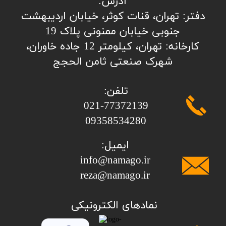
آدرس:
​​​​​​​​دفتر: تهران، قنات کوثر، خیابان اردیبهشت
جنوبی خیابان ممنونی پلاک 19
کارخانه: تهران، کیلومتر 12 جاده خاوران،
شهرک صنعتی ثامن الحجج
تلفن:
​​​​​​​021-77372139
​​​​​​​09358534280
ایمیل:
info@namago.ir
​​​​​​​reza@namago.ir
​نمادهای الکترونیکی