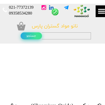
021-
77372139​​​​​​​
​​​​​​​09358534280
نانو مواد گستران پارس
۰
جستجو