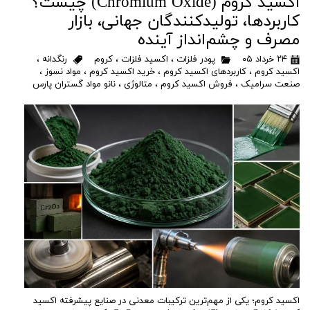
اکسید کروم (Chromium Oxide) چیست؟
کاربردها، تولیدکنندگان جهانی، بازار
مصرف و چشم‌انداز آینده
۲۴ خرداد ۰۵
پودر فلزات
،
اکسید فلزات
،
کروم
رنگدانه
،
اکسید کروم
،
کاربردهای اکسید کروم
،
خرید اکسید کروم
،
مواد نسوز
،
صنعت سرامیک
،
فروش اکسید کروم
،
متالوژی
،
نانو مواد گستران پارس
اکسید کروم؛ یکی از مهم‌ترین ترکیبات معدنی در صنایع پیشرفته اکسید