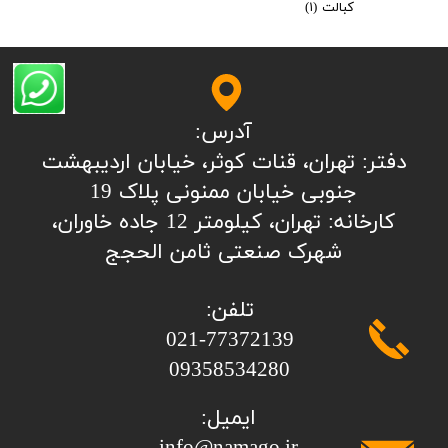
کبالت
(۱)
آدرس:
​​​​​​​​دفتر: تهران، قنات کوثر، خیابان اردیبهشت
جنوبی خیابان ممنونی پلاک 19
کارخانه: تهران، کیلومتر 12 جاده خاوران،
شهرک صنعتی ثامن الحجج
تلفن:
​​​​​​​021-77372139
​​​​​​​09358534280
ایمیل: