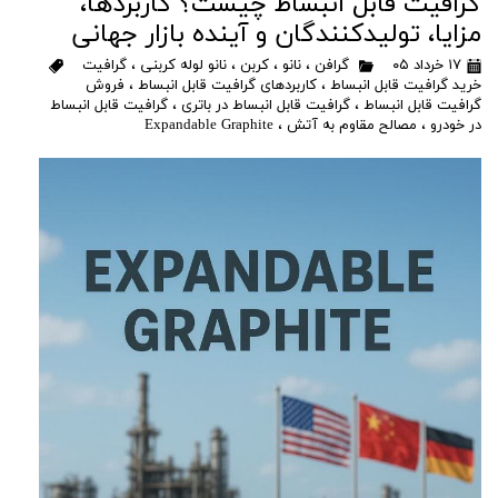
گرافیت قابل انبساط چیست؟ کاربردها،
مزایا، تولیدکنندگان و آینده بازار جهانی
۱۷ خرداد ۰۵
گرافن
،
نانو
،
کربن
،
نانو لوله کربنی
،
گرافیت
خرید گرافیت قابل انبساط
،
کاربردهای گرافیت قابل انبساط
،
فروش
گرافیت قابل انبساط
،
گرافیت قابل انبساط در باتری
،
گرافیت قابل انبساط
در خودرو
،
مصالح مقاوم به آتش
،
Expandable Graphite