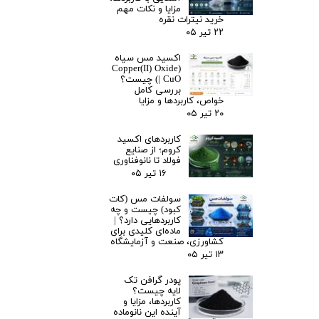
مزایا و نکات مهم
خرید نیترات نقره
۲۲ تیر ۰۵
اکسید مس سیاه
(Copper(II) Oxide
| CuO) چیست؟
بررسی کامل
خواص، کاربردها و مزایا
۲۰ تیر ۰۵
کاربردهای اکسید
کروم؛ از صنایع
فولاد تا نانوفناوری
۱۶ تیر ۰۵
سولفات مس (کات
کبود) چیست و چه
کاربردهایی دارد؟ |
ماده‌ای کلیدی برای
کشاورزی، صنعت و آزمایشگاه
۱۳ تیر ۰۵
پودر گرافن تک
لایه چیست؟
کاربردها، مزایا و
آینده این نانوماده