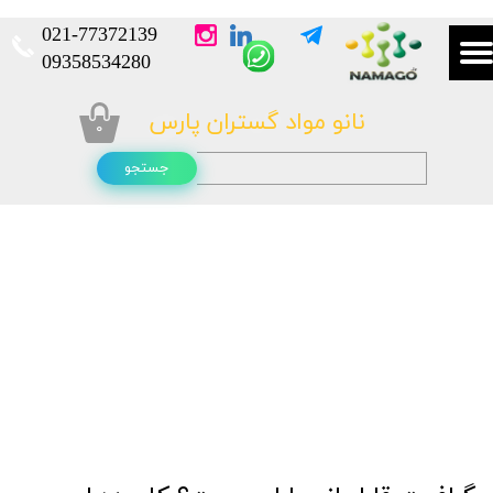
021-
77372139​​​​​​​
​​​​​​​09358534280
نانو مواد گستران پارس
۰
جستجو