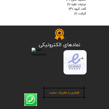
نیترات نقره
(۱)
کات کبود
(۳)
کبالت
(۱)
​نمادهای الکترونیکی
قوانین و مقررات سایت