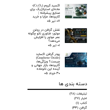
اکسید کروم (Cr₂O₃)؛
ماده‌ای استراتژیک برای
صنایع پیشرفته |
کاربردها، مزایا و خرید
۰۷ تیر ۰۵
نقش گرافن در روغن
موتور؛ فناوری نانو چگونه
عمر موتور را افزایش
می‌دهد؟
۰۱ تیر ۰۵
پودر گرافن اکساید
(Graphene Oxide)
چیست؟ ویژگی‌ها،
کاربردها، بازار جهانی و
آینده این نانوماده
۳۰ خرداد ۰۵
دسته بندی ها
تبلیغات
(۲۸)
اخبار
(۲۷)
کتاب
(۱)
گرافن
(۴۴)