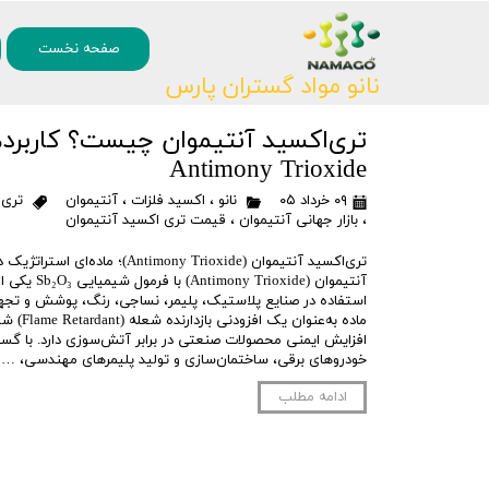
۰
صفحه نخست
نانو مواد گستران پارس
تری‌اکسید آنتیموان چیست؟ کاربردها
Antimony Trioxide
۰۹ خرداد ۰۵
نانو
،
اکسید فلزات
،
آنتیموان
تری 
،
بازار جهانی آنتیموان
،
قیمت تری اکسید آنتیموان
تری‌اکسید آنتیموان (ntimony Trioxide
آنتیموان (oxide
استفاده در صنایع پلاستیک، پلیمر، نساجی، رنگ، پوشش و تجهی
ماده به‌عن
افزایش ایمنی محصولات صنعتی در برابر آتش‌سوزی دارد. با گس
خودروهای برقی، ساختمان‌سازی و تولید پلیمرهای مهندسی، …
ادامه مطلب