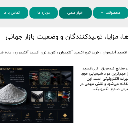
محصولات
اخبار علمی
درباره ما
تماس با ما
مواد شیمیایی
، مزایا، تولیدکنندگان و وضعیت بازار جهانی
نانو مواد
اکسید آنتیموان
،
خرید تری اکسید آنتیموان
،
کاربرد تری اکسید آنتیموان
،
ماده ضد
A)؛ ماده‌ای استراتژیک در صنایع ضدحریق تری‌اکسید
Antimony Tri) با فرمول شیمیایی Sb₂O₃ یکی از مهم‌ترین مواد شیمیایی مورد
زات الکترونیکی است. این
وان یک افزودنی بازدارنده شعله (Flame Retardant) شناخته می‌شود و نقش مهمی در
ترش صنایع الکترونیک،