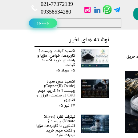
021-
77372139​​​​​​​
​​​​​​​09358534280
جستجو
نوشته های اخیر
اکسید کبالت چیست؟
کاربردها، خواص، مزایا و
 حریق
راهنمای خرید اکسید
کبالت
۰۵ مرداد ۰۵
اکسید مس سیاه
(Copper(II) Oxide)
چیست؟ ۱۰ کاربرد مهم
CuO در صنعت، انرژی و
فناوری
۲۷ تیر ۰۵
نیترات نقره (Silver
Nitrate) چیست؟
آشنایی با کاربردها، مزایا
و نکات مهم خرید
نیترات نقره