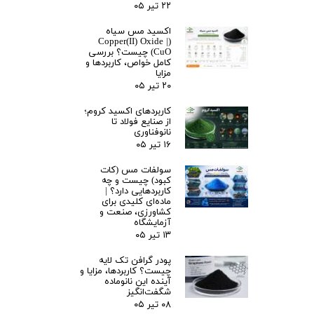
۲۲ تیر ۰۵
اکسید مس سیاه
(Copper(II) Oxide |
CuO) چیست؟ بررسی
کامل خواص، کاربردها و
مزایا
۲۰ تیر ۰۵
کاربردهای اکسید کروم؛
از صنایع فولاد تا
نانوفناوری
۱۶ تیر ۰۵
سولفات مس (کات
کبود) چیست و چه
کاربردهایی دارد؟ |
ماده‌ای کلیدی برای
کشاورزی، صنعت و
آزمایشگاه
۱۳ تیر ۰۵
پودر گرافن تک لایه
چیست؟ کاربردها، مزایا و
آینده این نانوماده
شگفت‌انگیز
۰۸ تیر ۰۵