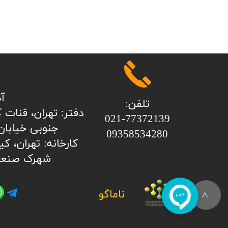
آ
تلفن:
​​​​​​​​دفتر: تهران، ق
​​​​​​​021-77372139
جنوبی خیابان 
​​​​​​​09358534280
شهرک صنعت
ناماگو
>