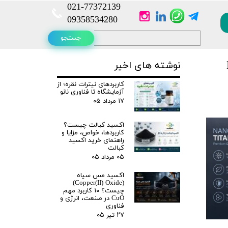
021-
77372139​​​​​​​
​​​​​​​09358534280
جستجو
Nano
نوشته های اخیر
کاربردهای نیترات نقره؛ از
آزمایشگاه تا فناوری نانو
۱۷ مرداد ۰۵
اکسید کبالت چیست؟
کاربردها، خواص، مزایا و
راهنمای خرید اکسید
کبالت
۰۵ مرداد ۰۵
اکسید مس سیاه
(Copper(II) Oxide)
چیست؟ ۱۰ کاربرد مهم
CuO در صنعت، انرژی و
فناوری
۲۷ تیر ۰۵