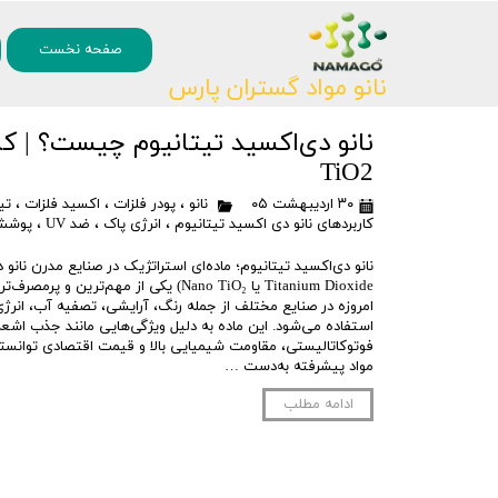
۰
صفحه نخست
نانو مواد گستران پارس
TiO2
۳۰ اردیبهشت ۰۵
نانو
،
پودر فلزات
،
اکسید فلزات
،
تی
کاربردهای نانو دی اکسید تیتانیوم
،
انرژی پاک
،
ضد UV
،
پوشش 
Titanium Dioxide یا Nano TiO₂) یکی از مهم‌تر
امروزه در صنایع مختلف از جمله رنگ، آرایشی، تصفیه آب، انر
فوتوکاتالیستی، مقاومت شیمیایی بالا و قیمت اقتصادی توانسته ج
مواد پیشرفته به‌دست …
ادامه مطلب