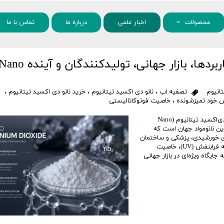
محصولات
اخبار علمی
درباره ما
تماس با ما
مواد شیمیایی
نانو دی‌اکسید تیتانیوم چیست؟ | کاربردها، بازار جهانی، تولیدکنندگان و آینده 
نانو مواد
تانیوم
تصفیه اب
،
نانو دی اکسید تیتانیوم
،
خرید نانو دی اکسید تیتانیوم
،
خود تمیزشونده
،
خاصیت فوتوکاتالیستی
نانو دی‌اکسید تیتانیوم؛ ماده‌ای استراتژیک در صنایع مدرن نانو دی‌اکسید تیتانیوم (Nano
ین و پرمصرف‌ترین نانومواد جهان است که
ژی خورشیدی، پزشکی و ساختمان
استفاده می‌شود. این ماده به دلیل ویژگی‌هایی مانند جذب اشعه فرابنفش (UV)، خاصیت
ایگاه ویژه‌ای در بازار جهانی