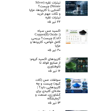
نیترات نقره (Silver
Nitrate) چیست؟
آشنایی با کاربردها، مزایا
و نکات مهم خرید
نیترات نقره
۲۲ تیر ۰۵
اکسید مس سیاه
(Copper(II) Oxide |
CuO) چیست؟ بررسی
کامل خواص، کاربردها و
مزایا
۲۰ تیر ۰۵
کاربردهای اکسید کروم؛
از صنایع فولاد تا
نانوفناوری
۱۶ تیر ۰۵
سولفات مس (کات
کبود) چیست و چه
کاربردهایی دارد؟ |
ماده‌ای کلیدی برای
کشاورزی، صنعت و
آزمایشگاه
۱۳ تیر ۰۵