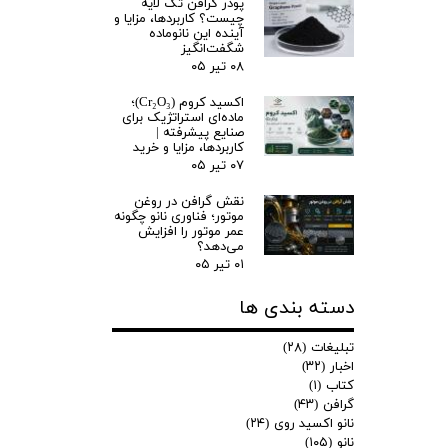
پودر گرافن تک لایه
چیست؟ کاربردها، مزایا و
آینده این نانوماده
شگفت‌انگیز
۰۸ تیر ۰۵
اکسید کروم (Cr₂O₃)؛
ماده‌ای استراتژیک برای
صنایع پیشرفته |
کاربردها، مزایا و خرید
۰۷ تیر ۰۵
نقش گرافن در روغن
موتور؛ فناوری نانو چگونه
عمر موتور را افزایش
می‌دهد؟
۰۱ تیر ۰۵
دسته بندی ها
تبلیغات
(۲۸)
اخبار
(۳۲)
کتاب
(۱)
گرافن
(۴۳)
نانو اکسید روی
(۲۴)
نانو
(۱۰۵)