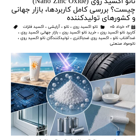
نانو اکسید روی (Nano Zinc Oxide)
چیست؟ بررسی کامل کاربردها، بازار جهانی
و کشورهای تولیدکننده
۰۲ خرداد ۰۵
نانو اکسید روی
،
نانو
،
آرایشی
،
اکسید فلزات
کاربرد نانو اکسید روی
،
خرید نانو اکسید روی
،
بازار جهانی اکسید روی
،
ضدآفتاب نانو
،
اکسید روی ضدباکتری
،
تولیدکنندگان نانو اکسید روی
،
نانومواد صنعتی