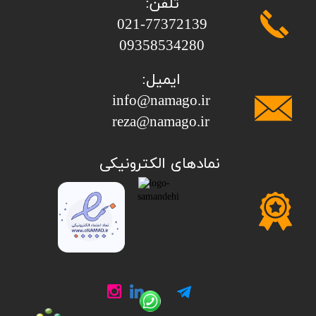
تلفن:
​​​​​​​021-77372139
​​​​​​​09358534280
ایمیل:
info@namago.ir
​​​​​​​reza@namago.ir
​نمادهای الکترونیکی