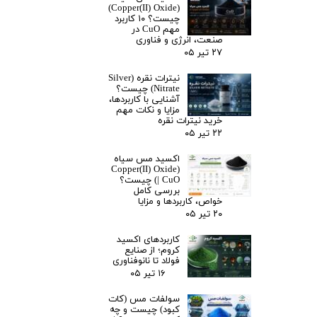
(Copper(II) Oxide)
چیست؟ ۱۰ کاربرد
مهم CuO در
صنعت، انرژی و فناوری
۲۷ تیر ۰۵
نیترات نقره (Silver
Nitrate) چیست؟
آشنایی با کاربردها،
مزایا و نکات مهم
خرید نیترات نقره
۲۲ تیر ۰۵
اکسید مس سیاه
(Copper(II) Oxide
| CuO) چیست؟
بررسی کامل
خواص، کاربردها و مزایا
۲۰ تیر ۰۵
کاربردهای اکسید
کروم؛ از صنایع
فولاد تا نانوفناوری
۱۶ تیر ۰۵
سولفات مس (کات
کبود) چیست و چه