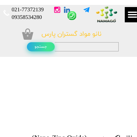
021-
77372139​​​​​​​
​​​​​​​09358534280
نانو مواد گستران پارس
۰
جستجو