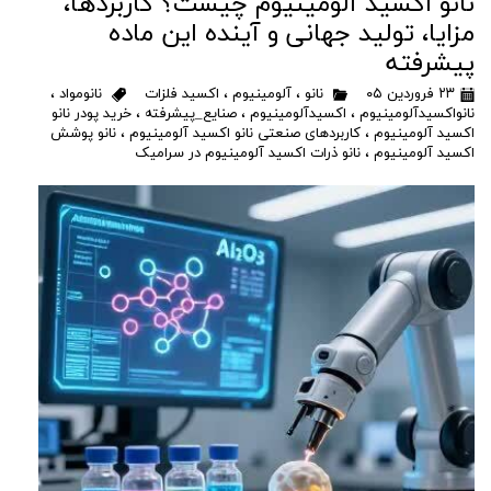
نانو اکسید آلومینیوم چیست؟ کاربردها،
مزایا، تولید جهانی و آینده این ماده
پیشرفته
۲۳ فروردین ۰۵
نانو
،
آلومینیوم
،
اکسید فلزات
نانومواد
،
نانواکسیدآلومینیوم
،
اکسیدآلومینیوم
،
صنایع_پیشرفته
،
خرید پودر نانو
اکسید آلومینیوم
،
کاربردهای صنعتی نانو اکسید آلومینیوم
،
نانو پوشش
اکسید آلومینیوم
،
نانو ذرات اکسید آلومینیوم در سرامیک