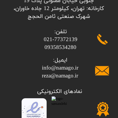
جنوبی خیابان ممنونی پلاک 19
کارخانه: تهران، کیلومتر 12 جاده خاوران،
شهرک صنعتی ثامن الحجج
تلفن:
​​​​​​​021-77372139
​​​​​​​09358534280
ایمیل:
info@namago.ir
​​​​​​​reza@namago.ir
​نمادهای الکترونیکی