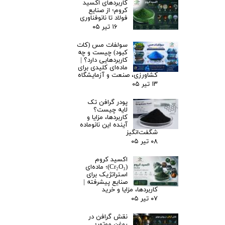
کاربردهای اکسید
کروم؛ از صنایع
فولاد تا نانوفناوری
۱۶ تیر ۰۵
سولفات مس (کات
کبود) چیست و چه
کاربردهایی دارد؟ |
ماده‌ای کلیدی برای
کشاورزی، صنعت و آزمایشگاه
۱۳ تیر ۰۵
پودر گرافن تک
لایه چیست؟
کاربردها، مزایا و
آینده این نانوماده
شگفت‌انگیز
۰۸ تیر ۰۵
اکسید کروم
(Cr₂O₃)؛ ماده‌ای
استراتژیک برای
صنایع پیشرفته |
کاربردها، مزایا و خرید
۰۷ تیر ۰۵
نقش گرافن در
روغن موتور؛