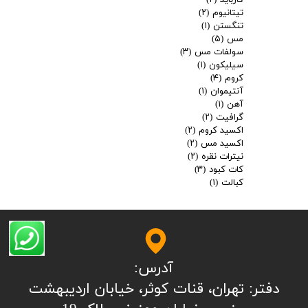
کارباید
(۲)
تیتانیوم
(۲)
تنگستن
(۱)
مس
(۵)
سولفات مس
(۳)
سیلیکون
(۱)
کروم
(۴)
آنتیموان
(۱)
آهن
(۱)
گرافیت
(۲)
اکسید کروم
(۲)
اکسید مس
(۲)
نیترات نقره
(۲)
کات کبود
(۳)
کبالت
(۱)
آدرس:
​​​​​​​​دفتر: تهران، قنات کوثر، خیابان اردیبهشت