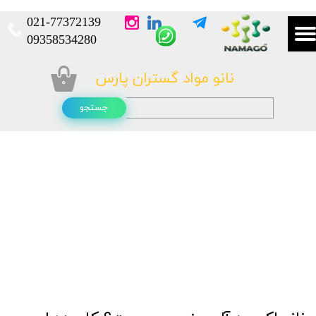
021-
77372139​​​​​​​
​​​​​​​09358534280
نانو مواد گستران پارس
۰
جستجو