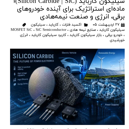
سیلیکون کارباید (Silicon Carbide | SiC)؛
ماده‌ای استراتژیک برای آینده خودروهای
برقی، انرژی و صنعت نیمه‌هادی
۲۷ اردیبهشت ۰۵
اکسید فلزات
،
کارباید
،
سیلیکون
سیلیکون کارباید
،
صنایع نیمه هادی
،
SiC Semiconductor
،
MOSFET SiC
،
خودرو برقی
،
بازار سیلیکون کارباید
،
کاربرد سیلیکون کارباید
،
انرژی
خورشیدی