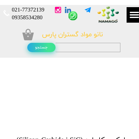
021-
77372139​​​​​​​
​​​​​​​09358534280
نانو مواد گستران پارس
۰
جستجو