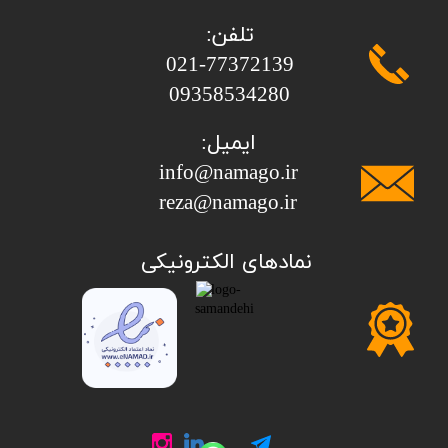
تلفن:
​​​​​​​021-77372139
​​​​​​​09358534280
ایمیل:
info@namago.ir
​​​​​​​reza@namago.ir
​نمادهای الکترونیکی