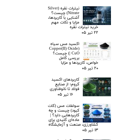
نیترات نقره (Silver
Nitrate) چیست؟
آشنایی با کاربردها،
مزایا و نکات مهم
خرید نیترات نقره
۲۲ تیر ۰۵
اکسید مس سیاه
(Copper(II) Oxide
| CuO) چیست؟
بررسی کامل
خواص، کاربردها و مزایا
۲۰ تیر ۰۵
کاربردهای اکسید
کروم؛ از صنایع
فولاد تا نانوفناوری
۱۶ تیر ۰۵
سولفات مس (کات
کبود) چیست و چه
کاربردهایی دارد؟ |
ماده‌ای کلیدی برای
کشاورزی، صنعت و آزمایشگاه
۱۳ تیر ۰۵