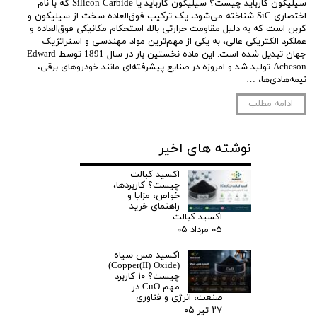
سیلیکون کارباید چیست؟ سیلیکون کارباید یا Silicon Carbide که با نام
اختصاری SiC شناخته می‌شود، یک ترکیب فوق‌العاده سخت از سیلیکون و
کربن است که به دلیل مقاومت حرارتی بالا، استحکام مکانیکی فوق‌العاده و
عملکرد الکتریکی عالی، به یکی از مهم‌ترین مواد مهندسی و استراتژیک
جهان تبدیل شده است. این ماده نخستین بار در سال 1891 توسط Edward
Acheson تولید شد و امروزه در صنایع پیشرفته‌ای مانند خودروهای برقی،
نیمه‌هادی‌ها، …
ادامه مطلب
نوشته های اخیر
اکسید کبالت
چیست؟ کاربردها،
خواص، مزایا و
راهنمای خرید
اکسید کبالت
۰۵ مرداد ۰۵
اکسید مس سیاه
(Copper(II) Oxide)
چیست؟ ۱۰ کاربرد
مهم CuO در
صنعت، انرژی و فناوری
۲۷ تیر ۰۵