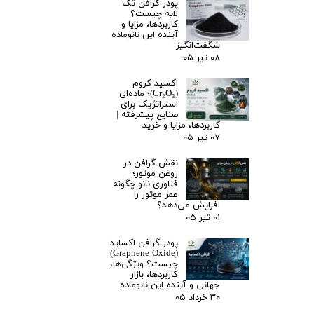
پودر گرافن تک
لایه چیست؟
کاربردها، مزایا و
آینده این نانوماده
شگفت‌انگیز
۰۸ تیر ۰۵
اکسید کروم
(Cr₂O₃)؛ ماده‌ای
استراتژیک برای
صنایع پیشرفته |
کاربردها، مزایا و خرید
۰۷ تیر ۰۵
نقش گرافن در
روغن موتور؛
فناوری نانو چگونه
عمر موتور را
افزایش می‌دهد؟
۰۱ تیر ۰۵
پودر گرافن اکساید
(Graphene Oxide)
چیست؟ ویژگی‌ها،
کاربردها، بازار
جهانی و آینده این نانوماده
۳۰ خرداد ۰۵