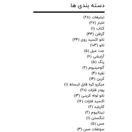
دسته بندی ها
تبلیغات
(۲۸)
اخبار
(۲۷)
کتاب
(۱)
گرافن
(۴۴)
نانو اکسید روی
(۲۴)
نانو
(۱۰۳)
جت میل
(۵)
آرایشی
(۶)
رنگ
(۵)
آلومینیوم
(۲)
نقره
(۴)
کربن
(۱۴)
میکرو کره قابل انبساط
(۱)
پودر فلزات
(۲۰)
نانو لوله کربنی
(۱۳)
اکسید فلزات
(۱۶)
کارباید
(۲)
تیتانیوم
(۲)
تنگستن
(۱)
مس
(۵)
سولفات مس
(۳)