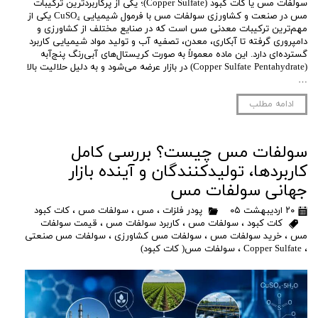
سولفات مس یا کات کبود (Copper Sulfate)؛ یکی از پرکاربردترین ترکیبات
مس در صنعت و کشاورزی سولفات مس با فرمول شیمیایی CuSO₄ یکی از
مهم‌ترین ترکیبات معدنی مس است که در صنایع مختلف از کشاورزی و
دامپروری گرفته تا آبکاری، معدن، تصفیه آب و تولید مواد شیمیایی کاربرد
گسترده‌ای دارد. این ماده معمولاً به صورت کریستال‌های آبی‌رنگ پنج‌آبه
(Copper Sulfate Pentahydrate) در بازار عرضه می‌شود و به دلیل حلالیت بالا
…
ادامه مطلب
سولفات مس چیست؟ بررسی کامل
کاربردها، تولیدکنندگان و آینده بازار
جهانی سولفات مس
۲۰ اردیبهشت ۰۵
پودر فلزات
،
مس
،
سولفات مس
،
کات کبود
کات کبود
،
سولفات مس
،
کاربرد سولفات مس
،
قیمت سولفات
مس
،
خرید سولفات مس
،
سولفات مس کشاورزی
،
سولفات مس صنعتی
،
Copper Sulfate
،
سولفات مس( کات کبود)