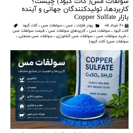
سولفات مس( کات کبود) چیست؟
کاربردها، تولیدکنندگان جهانی و آینده
بازار Copper Sulfate
۲۰ خرداد ۰۵
پودر فلزات
،
مس
،
سولفات مس
،
کات کبود
کات کبود
،
سولفات مس
،
کاربردهای سولفات مس
،
قیمت سولفات مس
،
خرید سولفات مس
،
سولفات مس کشاورزی
،
سولفات مس صنعتی
،
سولفات مس( کات کبود)