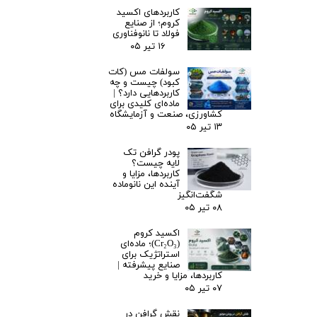
کاربردهای اکسید
کروم؛ از صنایع
فولاد تا نانوفناوری
۱۶ تیر ۰۵
سولفات مس (کات
کبود) چیست و چه
کاربردهایی دارد؟ |
ماده‌ای کلیدی برای
کشاورزی، صنعت و آزمایشگاه
۱۳ تیر ۰۵
پودر گرافن تک
لایه چیست؟
کاربردها، مزایا و
آینده این نانوماده
شگفت‌انگیز
۰۸ تیر ۰۵
اکسید کروم
(Cr₂O₃)؛ ماده‌ای
استراتژیک برای
صنایع پیشرفته |
کاربردها، مزایا و خرید
۰۷ تیر ۰۵
نقش گرافن در