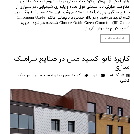
Cr₂O₃ یکی از مهم‌ترین ترکیبات معدنی بر پایه کروم است که به‌دلیل
مقاومت حرارتی بالا، سختی فوق‌العاده و پایداری شیمیایی، در بسیاری از
صنایع سنگین و پیشرفته استفاده می‌شود. این ماده معمولاً به رنگ سبز
تیره تولید می‌شود و در بازار جهانی با نام‌هایی مانند: Chromium Oxide
Chrome Oxide Green Chromium(III) Oxide شناخته می‌شود. امروزه
اکسید کروم به‌عنوان یکی از …
ادامه مطلب
کاربرد نانو اکسید مس در صنایع سرامیک
سازی
۱۵ آذر ۰۱
نانو
اکسید مس
،
نانو اکسید مس
،
سرامیک
،
کاشی