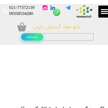
021-
77372139​​​​​​​
​​​​​​​09358534280
نانو مواد گستران پارس
۰
جستجو