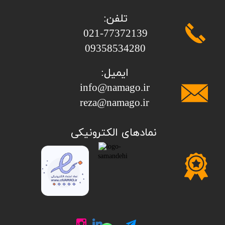
تلفن:
​​​​​​​021-77372139
​​​​​​​09358534280
ایمیل:
info@namago.ir
​​​​​​​reza@namago.ir
​نمادهای الکترونیکی