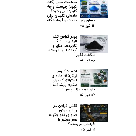
سولفات مس (کات
کبود) چیست و چه
کاربردهایی دارد؟ |
ماده‌ای کلیدی برای
کشاورزی، صنعت و آزمایشگاه
۱۳ تیر ۰۵
پودر گرافن تک
لایه چیست؟
کاربردها، مزایا و
آینده این نانوماده
شگفت‌انگیز
۰۸ تیر ۰۵
اکسید کروم
(Cr₂O₃)؛ ماده‌ای
استراتژیک برای
صنایع پیشرفته |
کاربردها، مزایا و خرید
۰۷ تیر ۰۵
نقش گرافن در
روغن موتور؛
فناوری نانو چگونه
عمر موتور را
افزایش می‌دهد؟
۰۱ تیر ۰۵