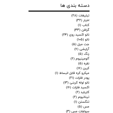
دسته بندی ها
تبلیغات
(۲۸)
اخبار
(۳۲)
کتاب
(۱)
گرافن
(۴۳)
نانو اکسید روی
(۲۴)
نانو
(۱۰۵)
جت میل
(۵)
آرایشی
(۶)
رنگ
(۵)
آلومینیوم
(۲)
نقره
(۵)
کربن
(۱۶)
میکرو کره قابل انبساط
(۱)
پودر فلزات
(۲۱)
نانو لوله کربنی
(۱۳)
اکسید فلزات
(۱۶)
کارباید
(۲)
تیتانیوم
(۲)
تنگستن
(۱)
مس
(۵)
سولفات مس
(۳)