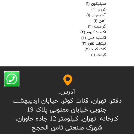
سیلیکون
(۱)
کروم
(۴)
آنتیموان
(۱)
آهن
(۱)
گرافیت
(۲)
اکسید کروم
(۲)
اکسید مس
(۲)
نیترات نقره
(۲)
کات کبود
(۳)
کبالت
(۱)
آدرس:
​​​​​​​​دفتر: تهران، قنات کوثر، خیابان اردیبهشت
جنوبی خیابان ممنونی پلاک 19
کارخانه: تهران، کیلومتر 12 جاده خاوران،
شهرک صنعتی ثامن الحجج