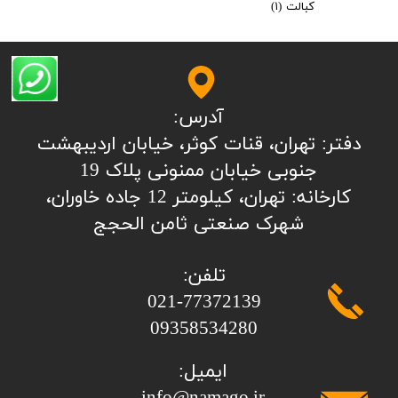
کبالت
(۱)
آدرس:
​​​​​​​​دفتر: تهران، قنات کوثر، خیابان اردیبهشت
جنوبی خیابان ممنونی پلاک 19
کارخانه: تهران، کیلومتر 12 جاده خاوران،
شهرک صنعتی ثامن الحجج
تلفن:
​​​​​​​021-77372139
​​​​​​​09358534280
ایمیل: