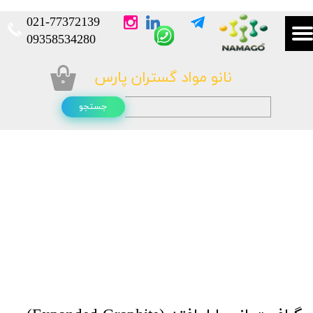
021-
77372139​​​​​​​
​​​​​​​09358534280
نانو مواد گستران پارس
۰
جستجو