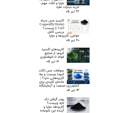
مزایا و نکات مهم
خرید نیترات نقره
۲۲ تیر ۰۵
اکسید مس سیاه
(Copper(II) Oxide
| CuO) چیست؟
بررسی کامل
خواص، کاربردها و مزایا
۲۰ تیر ۰۵
کاربردهای اکسید
کروم؛ از صنایع
فولاد تا نانوفناوری
۱۶ تیر ۰۵
سولفات مس (کات
کبود) چیست و چه
کاربردهایی دارد؟ |
ماده‌ای کلیدی برای
کشاورزی، صنعت و آزمایشگاه
۱۳ تیر ۰۵
پودر گرافن تک
لایه چیست؟
کاربردها، مزایا و
آینده این نانوماده