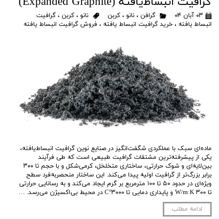
گرافیت انبساط‌یافته (Expanded Graphite)
۰۳ آبان ۰۴
گرافن
،
نانو
،
کربن
نانو
،
کربن
،
گرافیت
انبساط یافته
،
خرید گرافیت انبساط یافته
،
فروش گرافیت انبساط یافته
ماده‌ای سبک با عملکردی شگفت‌انگیز در صنایع نوین گرافیت انبساط‌یافته،
یکی از پیشرفته‌ترین مشتقات گرافیت طبیعی است که طی فرآیند
بین‌لایه‌ای و شوک حرارتی، ساختاری متخلخل، کرمی‌شکل و با حجم تا ۳۰۰
برابر بزرگ‌تر از گرافیت اولیه پیدا می‌کند. این ساختار منحصربه‌فرد سطح
ویژه‌ای در حدود ۵۰ تا ۱۰۰ مترمربع بر گرم ایجاد می‌کند و به رسانایی حرارتی
تا ۳۰۰ W/m·K و پایداری دمایی تا ۳۰۰۰°C در محیط بی‌اکسیژن می‌رسد. …
ادامه مطلب