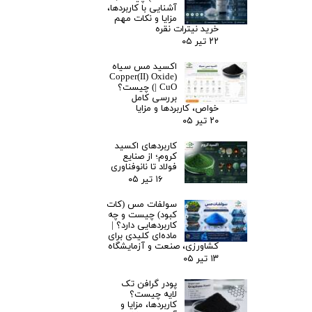
آشنایی با کاربردها،
مزایا و نکات مهم
خرید نیترات نقره
۲۲ تیر ۰۵
اکسید مس سیاه
(Copper(II) Oxide
| CuO) چیست؟
بررسی کامل
خواص، کاربردها و مزایا
۲۰ تیر ۰۵
کاربردهای اکسید
کروم؛ از صنایع
فولاد تا نانوفناوری
۱۶ تیر ۰۵
سولفات مس (کات
کبود) چیست و چه
کاربردهایی دارد؟ |
ماده‌ای کلیدی برای
کشاورزی، صنعت و آزمایشگاه
۱۳ تیر ۰۵
پودر گرافن تک
لایه چیست؟
کاربردها، مزایا و