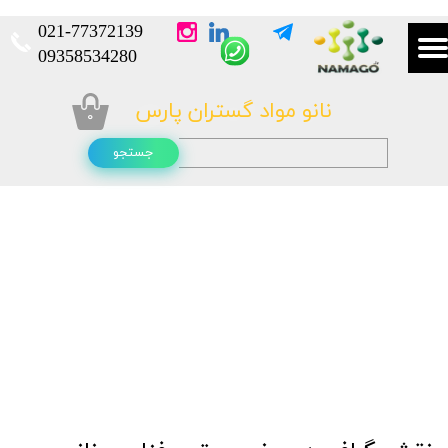
021-
77372139​​​​​​​
​​​​​​​09358534280
نانو مواد گستران پارس
۰
جستجو