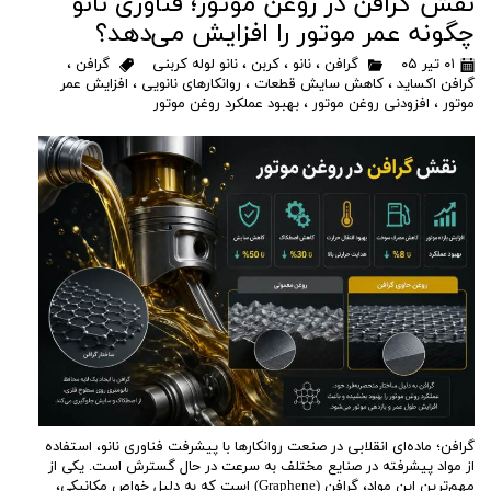
نقش گرافن در روغن موتور؛ فناوری نانو
چگونه عمر موتور را افزایش می‌دهد؟
۰۱ تیر ۰۵
گرافن
،
نانو
،
کربن
،
نانو لوله کربنی
گرافن
،
گرافن اکساید
،
کاهش سایش قطعات
،
روانکارهای نانویی
،
افزایش عمر
موتور
،
افزودنی روغن موتور
،
بهبود عملکرد روغن موتور
گرافن؛ ماده‌ای انقلابی در صنعت روانکارها با پیشرفت فناوری نانو، استفاده
از مواد پیشرفته در صنایع مختلف به سرعت در حال گسترش است. یکی از
مهم‌ترین این مواد، گرافن (Graphene) است که به دلیل خواص مکانیکی،