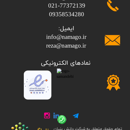
​​​​​​​021-77372139
​​​​​​​09358534280
ایمیل:
info@namago.ir
​​​​​​​reza@namago.ir
​نمادهای الکترونیکی
تمام حقوق متعلق به شرکت دانش بنیان