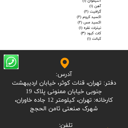
آنتیموان
(۱)
آهن
(۱)
گرافیت
(۲)
اکسید کروم
(۲)
اکسید مس
(۲)
نیترات نقره
(۱)
کات کبود
(۳)
کبالت
(۱)
آدرس:
​​​​​​​​دفتر: تهران، قنات کوثر، خیابان اردیبهشت
جنوبی خیابان ممنونی پلاک 19
کارخانه: تهران، کیلومتر 12 جاده خاوران،
شهرک صنعتی ثامن الحجج
تلفن: