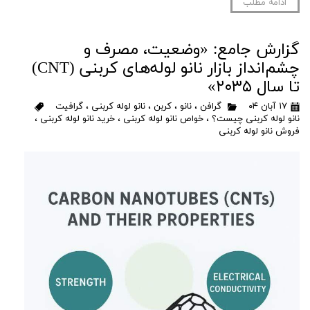
ادامه مطلب
گزارش جامع: «وضعیت، مصرف و
چشم‌انداز بازار نانو لوله‌های کربنی (CNT)
تا سال ۲۰۳۵»
۱۷ آبان ۰۴
گرافن
،
نانو
،
کربن
،
نانو لوله کربنی
،
گرافیت
نانو لوله کربنی چیست؟
،
خواص نانو لوله کربنی
،
خرید نانو لوله کربنی
،
فروش نانو لوله کربنی