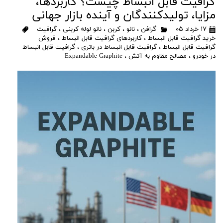
گرافیت قابل انبساط چیست؟ کاربردها،
مزایا، تولیدکنندگان و آینده بازار جهانی
۱۷ خرداد ۰۵
گرافن
،
نانو
،
کربن
،
نانو لوله کربنی
،
گرافیت
خرید گرافیت قابل انبساط
،
کاربردهای گرافیت قابل انبساط
،
فروش
گرافیت قابل انبساط
،
گرافیت قابل انبساط در باتری
،
گرافیت قابل انبساط
در خودرو
،
مصالح مقاوم به آتش
،
Expandable Graphite