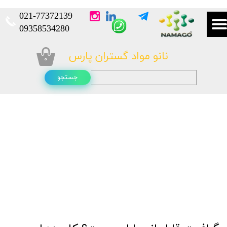
021-
77372139​​​​​​​
​​​​​​​09358534280
نانو مواد گستران پارس
۰
جستجو