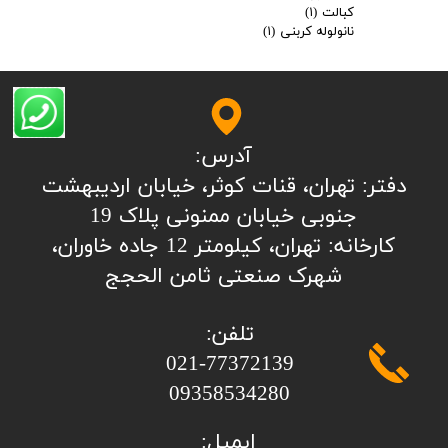
کبالت
(۱)
نانولوله کربنی
(۱)
آدرس:
​​​​​​​​دفتر: تهران، قنات کوثر، خیابان اردیبهشت
جنوبی خیابان ممنونی پلاک 19
کارخانه: تهران، کیلومتر 12 جاده خاوران،
شهرک صنعتی ثامن الحجج
تلفن:
​​​​​​​021-77372139
​​​​​​​09358534280
ایمیل: