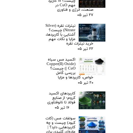
چیست؟ ۱۰ کاربرد
مهم CuO در
صنعت، انرژی و فناوری
۲۷ تیر ۰۵
نیترات نقره (Silver
Nitrate) چیست؟
آشنایی با کاربردها،
مزایا و نکات مهم
خرید نیترات نقره
۲۲ تیر ۰۵
اکسید مس سیاه
(Copper(II) Oxide
| CuO) چیست؟
بررسی کامل
خواص، کاربردها و مزایا
۲۰ تیر ۰۵
کاربردهای اکسید
کروم؛ از صنایع
فولاد تا نانوفناوری
۱۶ تیر ۰۵
سولفات مس (کات
کبود) چیست و چه
کاربردهایی دارد؟ |
ماده‌ای کلیدی برای